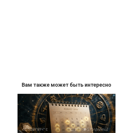
Вам также может быть интересно
ՀԵՏԱՔՐՔԻՐ Է
0
575դիտում