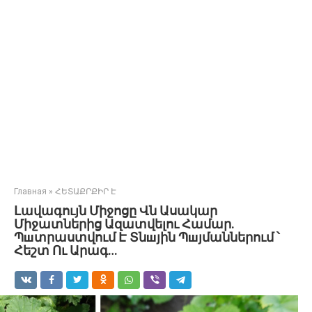
Главная
»
ՀԵՏԱՔՐՔԻՐ Է
Լավագույն Միջոցը Վն Ասակար
Միջատներից Ազատվելու Համար.
Պшտրաստվում Է Տնшյին Պшյմաններում ՝
Հեշտ Ու Արագ…