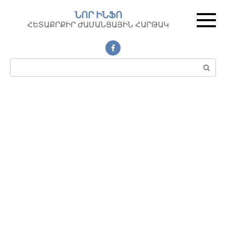
Перейти
ՆՈՐ ԻՆՖՈ
к
ՀԵՏԱՔՐՔԻՐ ԺԱՄԱՆՑԱՅԻՆ ՀԱՐԹԱԿ
контенту
Поиск: