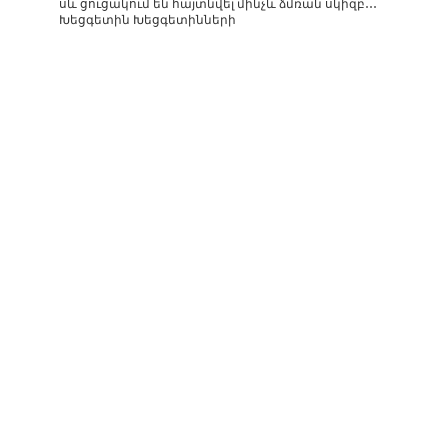
սև ցուցակում են հայտնվել մինչև ձմռան սկիզբ․․․
Խեցգետին Խեցգետինների