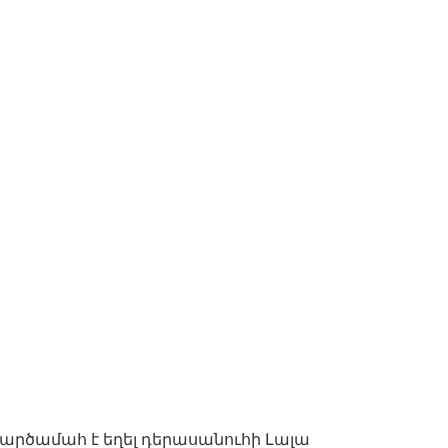
արծամահ է եղել դերասանուհի Լալա