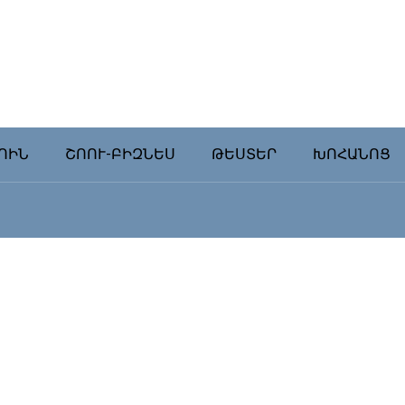
ՈԻՆ
ՇՈՈՒ-ԲԻԶՆԵՍ
ԹԵՍՏԵՐ
ԽՈՀԱՆՈՑ