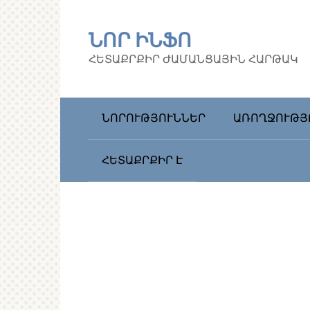
Перейти
к
ՆՈՐ ԻՆՖՈ
контенту
ՀԵՏԱՔՐՔԻՐ ԺԱՄԱՆՑԱՅԻՆ ՀԱՐԹԱԿ
ՆՈՐՈՒԹՅՈՒՆՆԵՐ
ԱՌՈՂՋՈՒԹՅ
ՀԵՏԱՔՐՔԻՐ Է