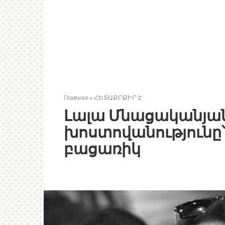
Главная
»
ՀԵՏԱՔՐՔԻՐ Է
Լալա Մնացականյան
խոստովանությունը՝
բացառիկ