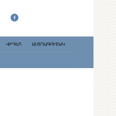
ՎԻԴԵՈ
ԱՍՏՂԱԳՈՒՇԱԿ