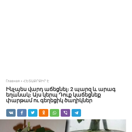
Главная
»
ՀԵՏԱՔՐՔԻՐ Է
Ինչպես վարդ աճեցնել։ 2 պարզ և արագ
եղանակ։ Այս կերպ Դուք կաճեցնեք
փարթամ ու գեղեցիկ ծաղիկներ