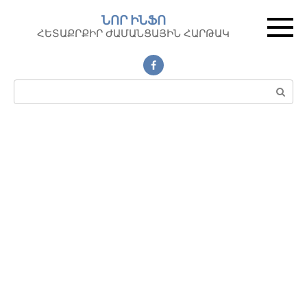
Перейти
ՆՈՐ ԻՆՖՈ
к
ՀԵՏԱՔՐՔԻՐ ԺԱՄԱՆՑԱՅԻՆ ՀԱՐԹԱԿ
контенту
Поиск: