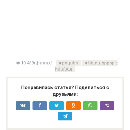
10 489դիտում
բույսեր
հետաքրքիր է
իմանալ
Понравилась статья? Поделиться с
друзьями: