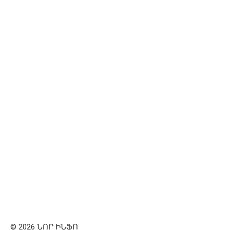
© 2026 ՆՈՐ ԻՆՖՈ