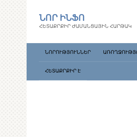
Перейти
к
ՆՈՐ ԻՆՖՈ
контенту
ՀԵՏԱՔՐՔԻՐ ԺԱՄԱՆՑԱՅԻՆ ՀԱՐԹԱԿ
ՆՈՐՈՒԹՅՈՒՆՆԵՐ
ԱՌՈՂՋՈՒԹՅ
ՀԵՏԱՔՐՔԻՐ Է