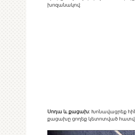
խոզանակով:
Սոդա և քացախ:
Խոնավացրեք հին
քացախը ցողեք կետոտված հատված