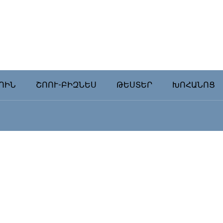
ՈԻՆ
ՇՈՈՒ-ԲԻԶՆԵՍ
ԹԵՍՏԵՐ
ԽՈՀԱՆՈՑ