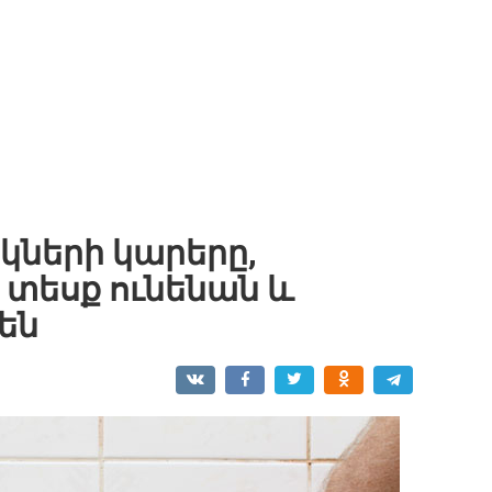
իկների կարերը,
 տեսք ունենան և
են