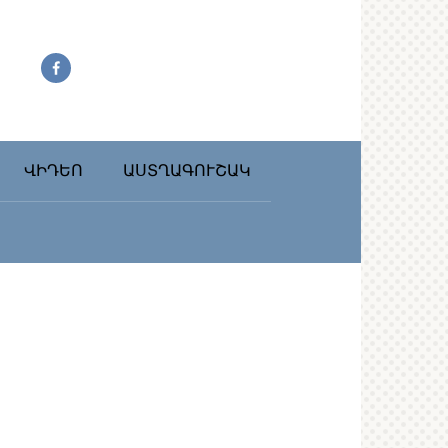
ՎԻԴԵՈ
ԱՍՏՂԱԳՈՒՇԱԿ