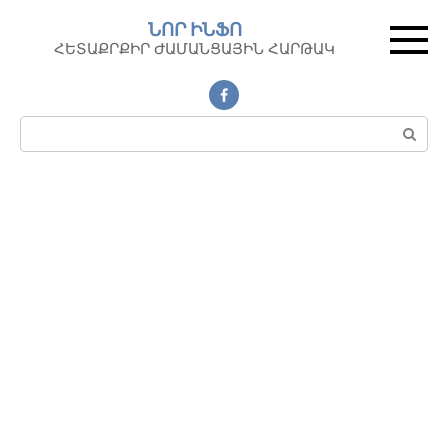
Перейти
ՆՈՐ ԻՆՖՈ
к
ՀԵՏԱՔՐՔԻՐ ԺԱՄԱՆՑԱՅԻՆ ՀԱՐԹԱԿ
контенту
Поиск: