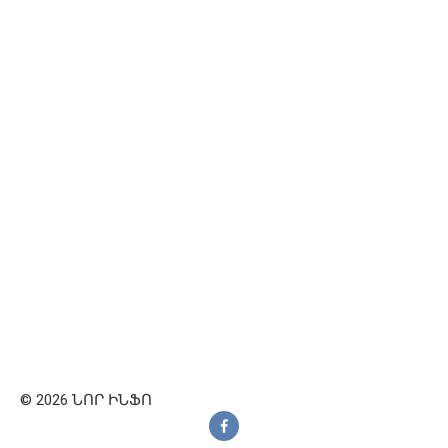
© 2026 ՆՈՐ ԻՆՖՈ