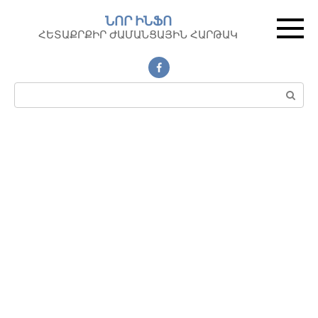
Перейти
ՆՈՐ ԻՆՖՈ
к
ՀԵՏԱՔՐՔԻՐ ԺԱՄԱՆՑԱՅԻՆ ՀԱՐԹԱԿ
контенту
Поиск: