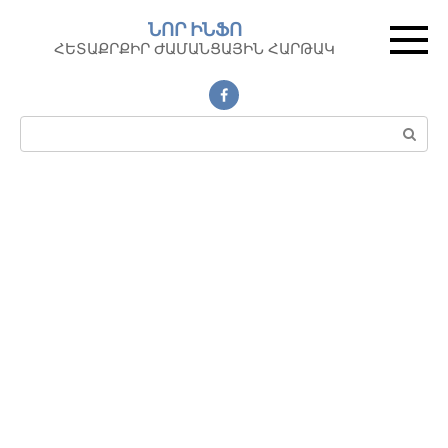
Перейти
ՆՈՐ ԻՆՖՈ
к
ՀԵՏԱՔՐՔԻՐ ԺԱՄԱՆՑԱՅԻՆ ՀԱՐԹԱԿ
контенту
Поиск: