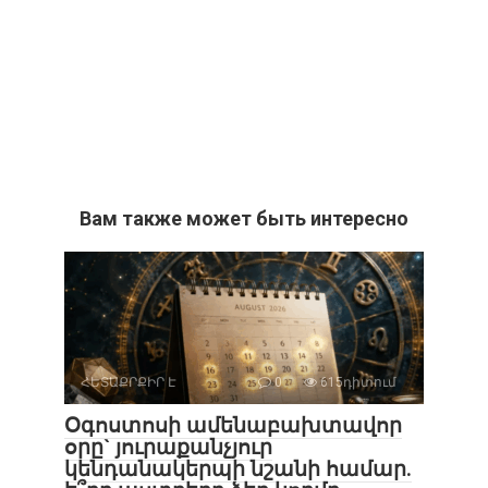
Вам также может быть интересно
ՀԵՏԱՔՐՔԻՐ Է
0
615դիտում
Օգոստոսի ամենաբախտավոր
օրը` յուրաքանչյուր
կենդանակերպի նշանի համար.