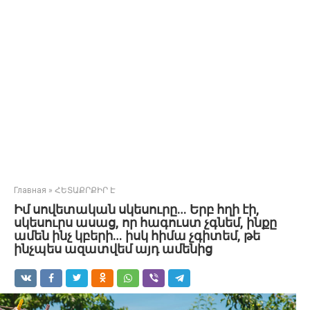
Главная
»
ՀԵՏԱՔՐՔԻՐ Է
Իմ սովետական սկեսուրը… Երբ հղի էի,
սկեսուրս ասաց, որ հագուստ չգնեմ, ինքը
ամեն ինչ կբերի… իսկ հիմա չգիտեմ, թե
ինչպես ազատվեմ այդ ամենից