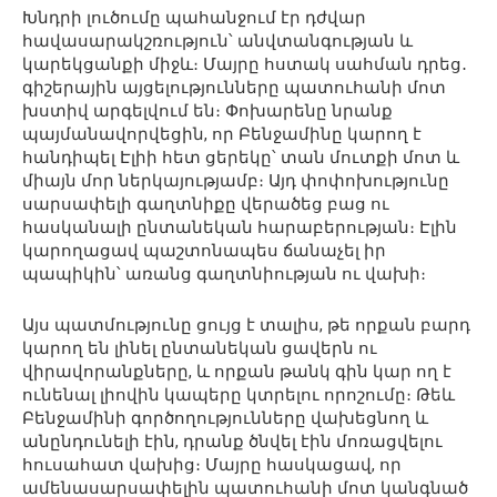
Խնդրի լուծումը պահանջում էր դժվար
հավասարակշռություն՝ անվտանգության և
կարեկցանքի միջև։ Մայրը հստակ սահման դրեց․
գիշերային այցելությունները պատուհանի մոտ
խստիվ արգելվում են։ Փոխարենը նրանք
պայմանավորվեցին, որ Բենջամինը կարող է
հանդիպել Էլիի հետ ցերեկը՝ տան մուտքի մոտ և
միայն մոր ներկայությամբ։ Այդ փոփոխությունը
սարսափելի գաղտնիքը վերածեց բաց ու
հասկանալի ընտանեկան հարաբերության։ Էլին
կարողացավ պաշտոնապես ճանաչել իր
պապիկին՝ առանց գաղտնիության ու վախի։
Այս պատմությունը ցույց է տալիս, թե որքան բարդ
կարող են լինել ընտանեկան ցավերն ու
վիրավորանքները, և որքան թանկ գին կար ող է
ունենալ լիովին կապերը կտրելու որոշումը։ Թեև
Բենջամինի գործողությունները վախեցնող և
անընդունելի էին, դրանք ծնվել էին մոռացվելու
հուսահատ վախից։ Մայրը հասկացավ, որ
ամենասարսափելին պատուհանի մոտ կանգնած