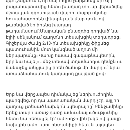
զգուշացնում է, որ մայրիկին չարթնաց նի։ Այդ
բացահայտումից հետո խաղաղ տունը վերածվեց
մշտական զգոնության վայրի․ մայրը սկսեց
հուսահատորեն փնտրել այն մար դուն, ով
թաքնված էր իրենց խաղաղ
թաղամասում։Մայրական բնազդից դրդված՝ նա
Էլիի սենյակում գաղտնի տեսախցիկ տեղադրեց։
Գիշերվա ժամը 2։13-ին տեսախցիկը ֆիքսեց
պատուհանին մոտ կանգնած աղոտ մի
կերպարանք։ Վախը հասավ գագաթնակետին,
երբ նա հայելու մեջ տեսավ տղամարդու դեմքն ու
ճանաչեց անցյալից իրեն ծանոթ մի մարդու՝ նրա
առանձնահատուկ կաղացող քայլված քով։
Երբ նա վերջապես դիմակայեց ներխուժողին,
պարզվեց, որ դա պատահական մարդ չէր, այլ իր
վաղուց չտեսած նախկին սկեսրայրը՝ Բենջամինը։
Երեք տարի առաջ դառը ամուսնալուծությունից
հետո նա հեռացել էր՝ ամբողջովին խզելով կապը
նախկին ամուսնու ընտանիքի հետ, և այդպես