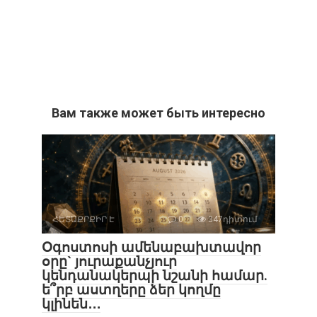
Вам также может быть интересно
ՀԵՏԱՔՐՔԻՐ Է
0
347դիտում
Օգոստոսի ամենաբախտավոր
օրը` յուրաքանչյուր
կենդանակերպի նշանի համար.
ե՞րբ աստղերը ձեր կողմը
կլինեն․․․