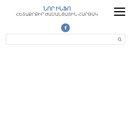
Перейти
ՆՈՐ ԻՆՖՈ
к
ՀԵՏԱՔՐՔԻՐ ԺԱՄԱՆՑԱՅԻՆ ՀԱՐԹԱԿ
контенту
Поиск: