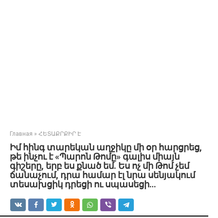
Главная
»
ՀԵՏԱՔՐՔԻՐ Է
Իմ հինգ տարեկան աղջիկը մի օր հարցրեց,
թե ինչու է «Պարոն Թոմը» գալիս միայն
գիշերը, երբ ես քնած եմ. Ես ոչ մի Թոմ չեմ
ճանաչում, դրա համար էլ նրա սենյակում
տեսախցիկ դրեցի ու սպասեցի…