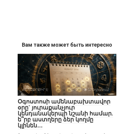
Вам также может быть интересно
ՀԵՏԱՔՐՔԻՐ Է
0
570դիտում
Օգոստոսի ամենաբախտավոր
օրը` յուրաքանչյուր
կենդանակերպի նշանի համար.
ե՞րբ աստղերը ձեր կողմը
կլինեն․․․