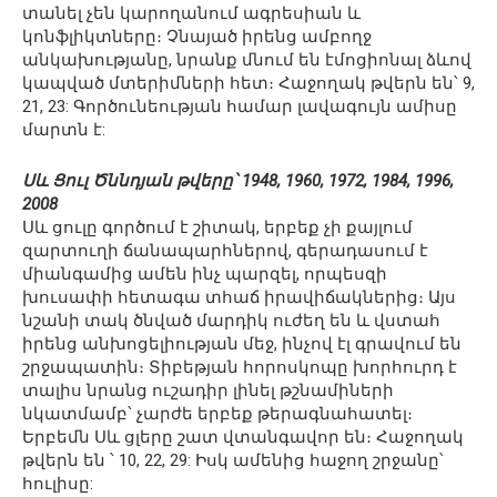
տանել չեն կարողանում ագրեսիան և
կոնֆլիկտները։ Չնայած իրենց ամբողջ
անկախությանը, նրանք մնում են էմոցիոնալ ձևով
կապված մտերիմների հետ։ Հաջողակ թվերն են՝ 9,
21, 23: Գործունեության համար լավագույն ամիսը
մարտն է:
Սև Ցուլ Ծննդյան թվերը՝ 1948, 1960, 1972, 1984, 1996,
2008
Սև ցուլը գործում է շիտակ, երբեք չի քայլում
զարտուղի ճանապարհներով, գերադասում է
միանգամից ամեն ինչ պարզել, որպեսզի
խուսափի հետագա տհաճ իրավիճակներից։ Այս
նշանի տակ ծնված մարդիկ ուժեղ են և վստահ
իրենց անխոցելիության մեջ, ինչով էլ գրավում են
շրջապատին։ Տիբեթյան հորոսկոպը խորհուրդ է
տալիս նրանց ուշադիր լինել թշնամիների
նկատմամբ՝ չարժե երբեք թերագնահատել։
Երբեմն Սև ցլերը շատ վտանգավոր են։ Հաջողակ
թվերն են ՝ 10, 22, 29: Իսկ ամենից հաջող շրջանը՝
հուլիսը: