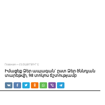
Главная
»
ՀԵՏԱՔՐՔԻՐ Է
Իմացեք Ձեր ապագան` ըստ Ձեր ծննդյան
տարեթվի, 98 տոկոս ճշտությամբ