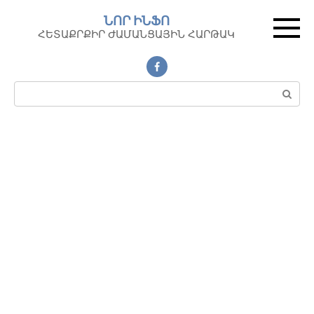
Перейти
ՆՈՐ ԻՆՖՈ
к
ՀԵՏԱՔՐՔԻՐ ԺԱՄԱՆՑԱՅԻՆ ՀԱՐԹԱԿ
контенту
Поиск: