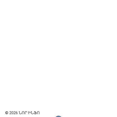
© 2026 ՆՈՐ ԻՆՖՈ