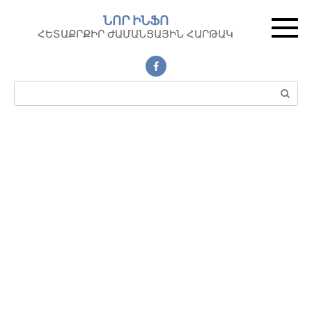
Перейти
ՆՈՐ ԻՆՖՈ
к
ՀԵՏԱՔՐՔԻՐ ԺԱՄԱՆՑԱՅԻՆ ՀԱՐԹԱԿ
контенту
Поиск: