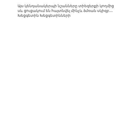
Այս կենդանակերպի նշանները տիեզերքի կողմից
սև ցուցակում են հայտնվել մինչև ձմռան սկիզբ․․․
Խեցգետին Խեցգետինների