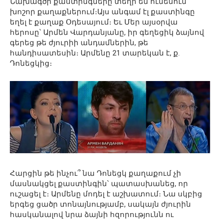
Նախագծի քաստինգները տեղի են ունենում
խոշոր քաղաքներում։Այս անգամ էլ քաստինգը
եղել է քաղաք Օդեսայում։ Եւ Մեր այսօրվա
հերոսը՝ Արմեն Վարդանյանը, իր գեղեցիկ ձայնով
գերեց թե ժյուրիի անդամներին, թե
հանդիսատեսին։ Արմենը 21 տարեկան է, ք.
Դոնեցկից։
Հարցին թե ինչու՞ նա Դոնեցկ քաղաքում չի
մասնակցել քաստինգին՝ պատասխանեց, որ
ուշացել է։ Արմենը մոդել է աշխատում։ Նա սկբից
երգեց ցածր տոնայնությամբ, սակայն ժյուրին
հասկանալով նրա ձայնի հզորությունն ու