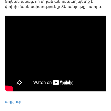
Յոլկան ասաց, որ տղան անհապաղ պետք է
փոխի մասնագիտությունը։ Տեսանյութը՝ ստորև.
աղբյուր