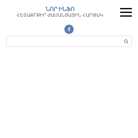
Перейти
ՆՈՐ ԻՆՖՈ
к
ՀԵՏԱՔՐՔԻՐ ԺԱՄԱՆՑԱՅԻՆ ՀԱՐԹԱԿ
контенту
Поиск: