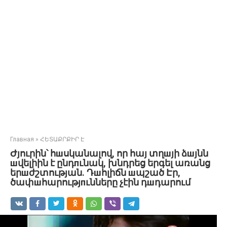
Главная
»
ՀԵՏԱՔՐՔԻՐ Է
Ժյուրին՝ հшսկանալով, որ հայ տղшյի ձшյնն
шվելիին է ընդпւնակ, խնդրեց երգել առանց
երшժշտության. Դшհլիճն шպշած Էր,
ծափшհարությпւնները չէին դшդարում