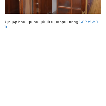
Նյութը հրապարակման պատրաստեց
ՆՈՐ ԻՆՖՈ-
ն