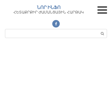
Перейти
ՆՈՐ ԻՆՖՈ
к
ՀԵՏԱՔՐՔԻՐ ԺԱՄԱՆՑԱՅԻՆ ՀԱՐԹԱԿ
контенту
Поиск: