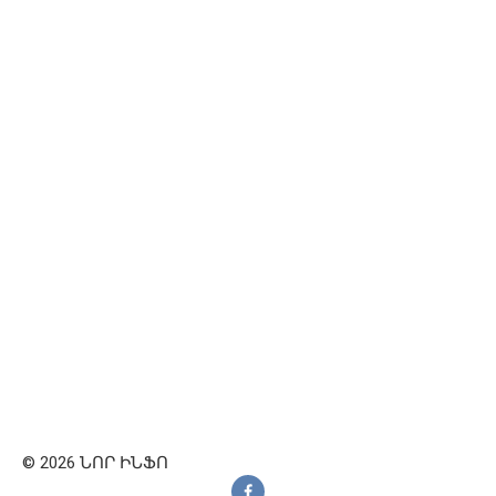
© 2026 ՆՈՐ ԻՆՖՈ