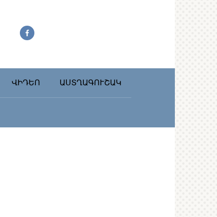
ՎԻԴԵՈ
ԱՍՏՂԱԳՈՒՇԱԿ