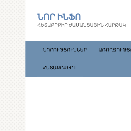
Перейти
к
ՆՈՐ ԻՆՖՈ
контенту
ՀԵՏԱՔՐՔԻՐ ԺԱՄԱՆՑԱՅԻՆ ՀԱՐԹԱԿ
ՆՈՐՈՒԹՅՈՒՆՆԵՐ
ԱՌՈՂՋՈՒԹՅ
ՀԵՏԱՔՐՔԻՐ Է