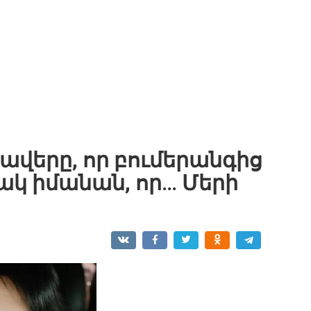
հավերը, որ բումերանգից
տակ իմանան, որ… Մերի