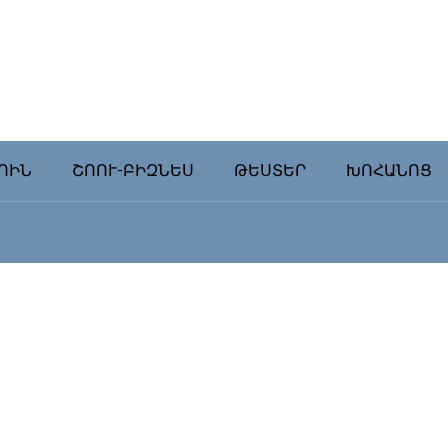
ՈԻՆ
ՇՈՈՒ-ԲԻԶՆԵՍ
ԹԵՍՏԵՐ
ԽՈՀԱՆՈՑ