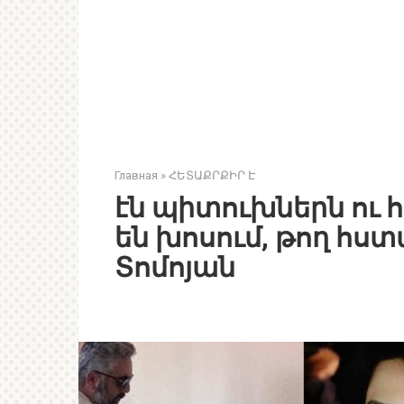
Главная
»
ՀԵՏԱՔՐՔԻՐ Է
էն պիտուխներն ու 
են խոսում, թող հս
Տոմոյան