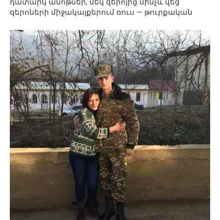
դատարկ անոթներ, մեկ զերոյից մինչև վեց
զերոների միջակայքերում ռուս — թուրքական