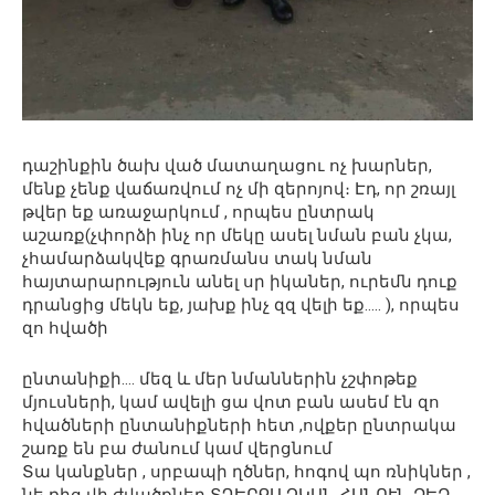
դաշինքին ծախ ված մատաղացու ոչ խարներ,
մենք չենք վաճառվում ոչ մի զերոյով։ Էդ, որ շռայլ
թվեր եք առաջարկում , որպես ընտրակ
աշառք(չփորձի ինչ որ մեկը ասել նման բան չկա,
չհամարձակվեք գրառմանս տակ նման
հայտարարություն անել սր իկաներ, ուրեմն դուք
դրանցից մեկն եք, յախք ինչ զզ վելի եք….. ), որպես
զո հվածի
ընտանիքի…. մեզ և մեր նմաններին չշփոթեք
մյուսների, կամ ավելի ցա վոտ բան ասեմ էն զո
հվածների ընտանիքների հետ ,ովքեր ընտրակա
շառք են բա ժանում կամ վերցնում
Տա կանքներ , սրբապի ղծներ, հոգով պո ռնիկներ ,
նե ռից վի ժվածքներ ՏՂԵՐՔՍ ՉԿԱՆ ՀԱՆՈՒՆ ՁԵԶ