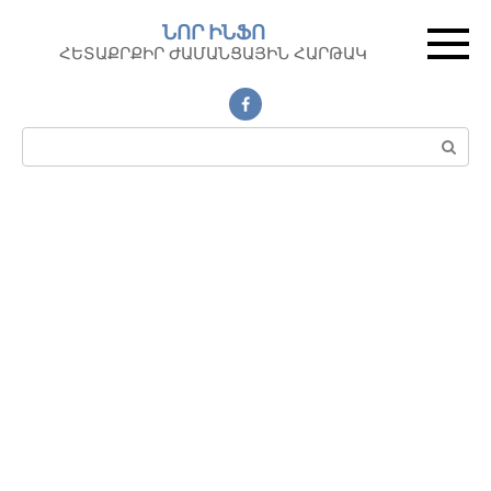
Перейти
ՆՈՐ ԻՆՖՈ
к
ՀԵՏԱՔՐՔԻՐ ԺԱՄԱՆՑԱՅԻՆ ՀԱՐԹԱԿ
контенту
Поиск: