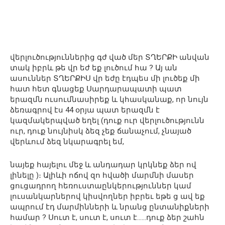
վերլուծություններից գժ ված մեր ՏՂԵՐՔԻ անվան
տակ իբրև թե վր եժ եք լուծում հա ? Այ ան
ասուններ ՏՂԵՐՔԻՍ վր եժը էդպես մի լուծեք մի
հատ հետ գնացեք Սարդարապատի պատ
երազմն ուսումնասիրեք և կհասկանաք, որ նույն
ձեռագրով էս 44 օրյա պատ երազմն է
կազմակերպված եղել (դուք ուր վերլուծությունն
ուր, դուք նույնիսկ ձեզ չեք ճանաչում, չնայած
վերևում ձեզ նկարագրել եմ,
նայեք հայելու մեջ և անդադար կրկնեք ձեր ով
լինելը )։ Ալիևի ոճով զո հվածի մարմնի մասեր
ցուցադրող հեռուստաընկերություններ կամ
լուսանկարներով կիսվողներ իբրեւ եթե ց ավ եք
ապրում էդ մարմինների և նրանց ընտանիքների
համար ? Սուտ է, սուտ է, սուտ է……դուք ձեր շահն