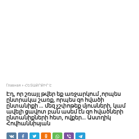
Главная
»
ՀԵՏԱՔՐՔԻՐ Է
Էդ, որ շռայլ թվեր եք առջարկում ,որպես
ընտրակա շառք, որպես զո հվածի
ընտանիքի … մեզ չշփոթեք մյուսների, կամ
ավելի ցավոտ բան ասեմ էն զո հվածների
ընտանիքների հետ, ովքեր… Աստղիկ
Հովհաննիսյան