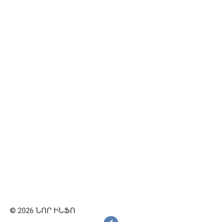
© 2026 ՆՈՐ ԻՆՖՈ