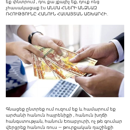
եք փնտրում , դու քա յքայիչ եք, դուք ոնց
չհասակացաք էս ԱՆՄԱ ՀՆԵՐԻ ԱՆՁՆԱԶ
ՈՀՈՒԹՅՈՒՆԸ ՀԱՆՈՒՆ ՀԱՍԱՅՏԱՆ ԱՇԽԱՐՀԻ..
Գնացեք ընտրեք ում ուզում եք և համարում եք
արժանի հանուն հայրենիքի , հանուն խղճի
հանգստության, հանուն Եռաբլուրի, ոչ թե գումար
վերցրեք հանուն ռուս — թուրքական դաշինքի