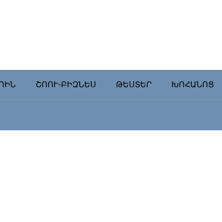
ՈԻՆ
ՇՈՈՒ-ԲԻԶՆԵՍ
ԹԵՍՏԵՐ
ԽՈՀԱՆՈՑ