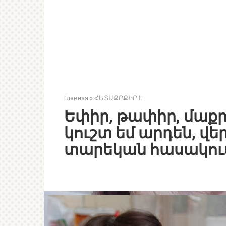
Главная
»
ՀԵՏԱՔՐՔԻՐ Է
Եփիր, թափիր, մաքրի
կուշտ եմ արդեն, վե
տարեկան հասակու