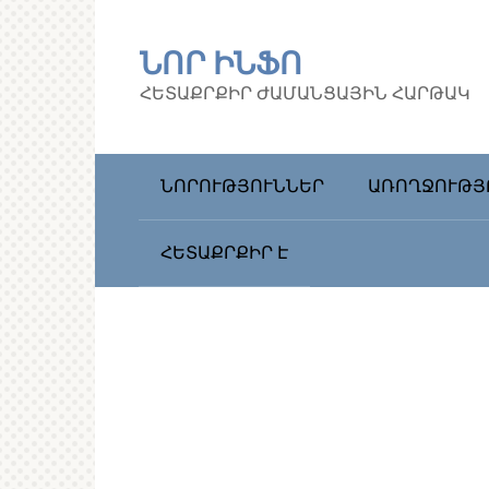
Перейти
к
ՆՈՐ ԻՆՖՈ
контенту
ՀԵՏԱՔՐՔԻՐ ԺԱՄԱՆՑԱՅԻՆ ՀԱՐԹԱԿ
ՆՈՐՈՒԹՅՈՒՆՆԵՐ
ԱՌՈՂՋՈՒԹՅ
ՀԵՏԱՔՐՔԻՐ Է