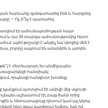
վոտյան հարևանը զանգահարեց ինձ և հարցրեց.
այրը: — Ոչ, ի՞նչ է պատահել:
ստվում էր ամուսնալուծության հայտ
ւմ և դա 30 տարվա ամուսնությունից հետո:
մում, այժմ թոշակի է անցել, նա կնոջից մեծ է
եխա, բոլորը ապրում են առանձին և արդեն
փոթե՞լ է: Հետեւաբար, ես անմիջապես
առաջարկեցի հանդիպել:
ում, որպեսզի հանգիստ խոսենք:
ջ կյանքում պտտվում էի անիվի մեջ սկյուռի
նույնպես աշխատում էի, բայց ծանր օրից
ցին և հեռուստացույց դիտում կամ այլ կերպ
ների հետ գնալ գարեջուր խմելու, իսկ իմ