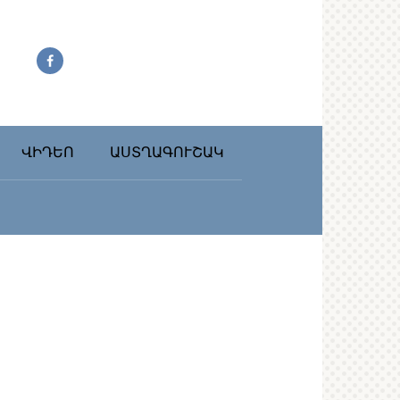
ՎԻԴԵՈ
ԱՍՏՂԱԳՈՒՇԱԿ