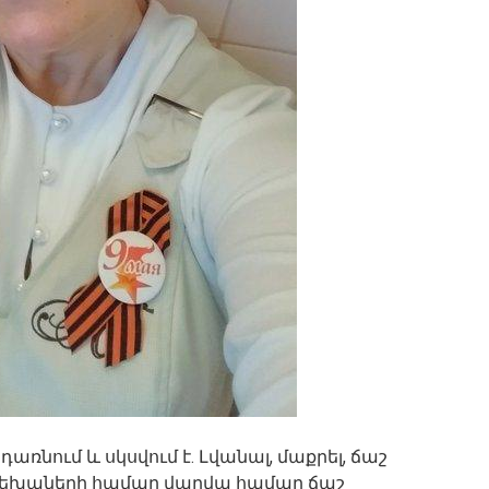
ռնում և սկսվում է. Լվանալ, մաքրել, ճաշ
րեխաների համար վաղվա համար ճաշ