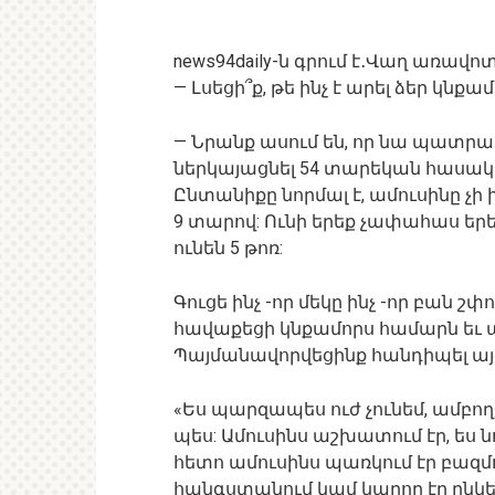
news94daily-ն գրում է․Վաղ առա
— Լսեցի՞ք, թե ինչ է արել ձեր կնքամ
— Նրանք ասում են, որ նա պատրա
ներկայացնել 54 տարեկան հասակո
Ընտանիքը նորմալ է, ամուսինը չի խ
9 տարով: Ունի երեք չափահաս եր
ունեն 5 թոռ:
Գուցե ինչ -որ մեկը ինչ -որ բան շ
հավաքեցի կնքամորս համարն եւ 
Պայմանավորվեցինք հանդիպել այգ
«Ես պարզապես ուժ չունեմ, ամբող
պես: Ամուսինս աշխատում էր, ես 
հետո ամուսինս պառկում էր բազմո
հանգստանում կամ կարող էր ընկեր