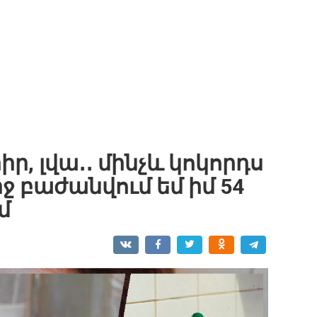
ր, լվա․․ մինչև կոկորդս
րջ բաժանվում եմ իմ 54
մ