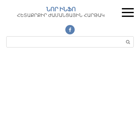
Перейти
ՆՈՐ ԻՆՖՈ
к
ՀԵՏԱՔՐՔԻՐ ԺԱՄԱՆՑԱՅԻՆ ՀԱՐԹԱԿ
контенту
Поиск: