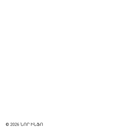
© 2026 ՆՈՐ ԻՆՖՈ