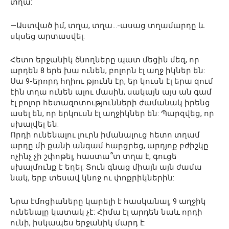
տղա:
—Աստված իմ, տղա, տղա…-ասաց տղամարդը և
սկսեց արտասվել:
Հետո երջանիկ ծնողները պատ մեցին մեզ, որ
արդեն 8 երե խա ունեն, բոլորն էլ աղջ իկներ են:
Սա 9-երորդ հղիու թյունն էր, եր կուսն էլ երա զում
էին տղա ունեն ալու մասին, սակայն այս ան գամ
էլ բոլոր հետազոտությունների ժամանակ իրենց
ասել են, որ երկուսն էլ աղջիկներ են: Պարզվեց, որ
սխալվել են:
Որդի ունենալու լուրն իմանալուց հետո տղամ
արդը մի քանի անգամ հարցրեց, արդյոք բժիշկը
ոչինչ չի շփոթել, հաստա՞տ տղա է, գուցե
սխալմունք է եղել: Տուն գնաց միայն այն ժամա
նակ, երբ տեսավ կնոջ ու փոքրիկներին:
Նրա էմոցիաները կարելի է հասկանալ, 9 աղջիկ
ունենալը կատակ չէ: Հիմա էլ արդեն նաև որդի
ունի, իսկապես երջանիկ մարդ է: