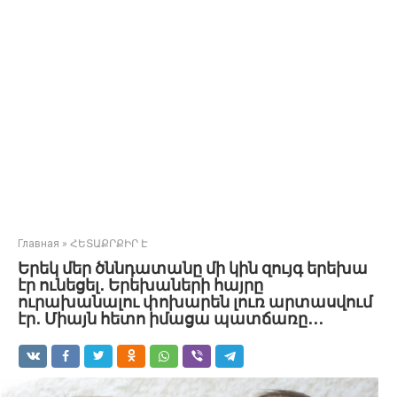
Главная
»
ՀԵՏԱՔՐՔԻՐ Է
Երեկ մեր ծննդատանը մի կին զույգ երեխա
էր ունեցել․ Երեխաների հայրը
ուրախանալու փոխարեն լուռ արտասվում
էր․ Միայն հետո իմացա պատճառը․․․