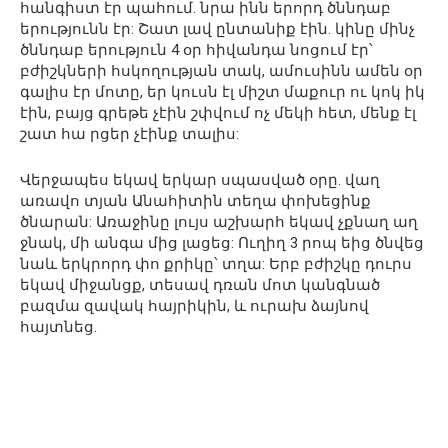
հանգիստ էր պահում. նրա ինն երորդ ծննդաբ
երությունն էր: Շատ լավ ընտանիք էին. կինը մինչ
ծննդաբ երություն 4 օր հիվանդա նոցում էր՝
բժիշկների հսկողության տակ, ամուսինն ամեն օր
գալիս էր մոտը, եր կուսն էլ միշտ մաքուր ու կոկ իկ
էին, բայց գրեթե չէին շփվում ոչ մեկի հետ, մենք էլ
շատ հա րցեր չէինք տալիս:
Վերջապես եկավ երկար սպասված օրը. վաղ
առավո տյան Անահիտին տեղա փոխեցինք
ծնարան: Առաջինը լույս աշխարհ եկավ չքնաղ աղ
ջնակ, մի անգա մից լացեց: Ուղիղ 3 րոպ եից ծնվեց
նաև երկրորդ փո քրիկը՝ տղա: Երբ բժիշկը դուրս
եկավ միջանցք, տեսավ դռան մոտ կանգնած
բազմա զավակ հայրիկին, և ուրախ ձայնով
հայտնեց.