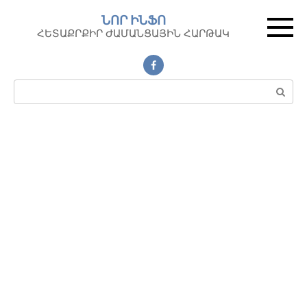
Перейти
ՆՈՐ ԻՆՖՈ
к
ՀԵՏԱՔՐՔԻՐ ԺԱՄԱՆՑԱՅԻՆ ՀԱՐԹԱԿ
контенту
Поиск: