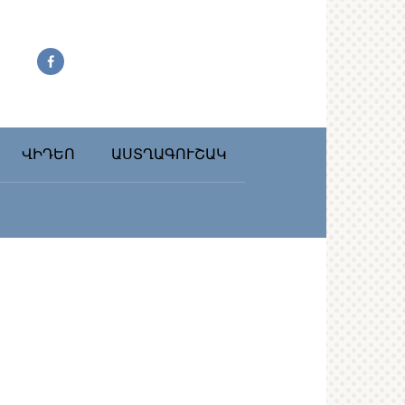
ՎԻԴԵՈ
ԱՍՏՂԱԳՈՒՇԱԿ