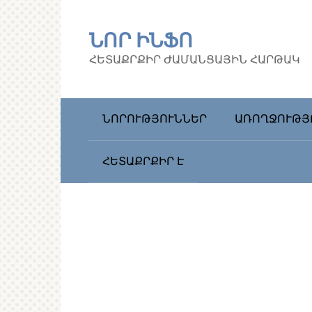
Перейти
к
ՆՈՐ ԻՆՖՈ
контенту
ՀԵՏԱՔՐՔԻՐ ԺԱՄԱՆՑԱՅԻՆ ՀԱՐԹԱԿ
ՆՈՐՈՒԹՅՈՒՆՆԵՐ
ԱՌՈՂՋՈՒԹՅ
ՀԵՏԱՔՐՔԻՐ Է