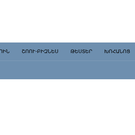
ՈԻՆ
ՇՈՈՒ-ԲԻԶՆԵՍ
ԹԵՍՏԵՐ
ԽՈՀԱՆՈՑ