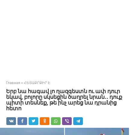
Главная
»
ՀԵՏԱՔՐՔԻՐ Է
Երբ նա հագավ լո ղազգեստն ու ափ դուր
եկավ, բոլորը սկսեցին ծաղրել նրան․․ դուք
պիտի տեսնեք, թե ինչ արեց նա դրանից
հետո