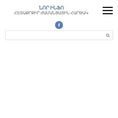
Перейти
ՆՈՐ ԻՆՖՈ
к
ՀԵՏԱՔՐՔԻՐ ԺԱՄԱՆՑԱՅԻՆ ՀԱՐԹԱԿ
контенту
Поиск: