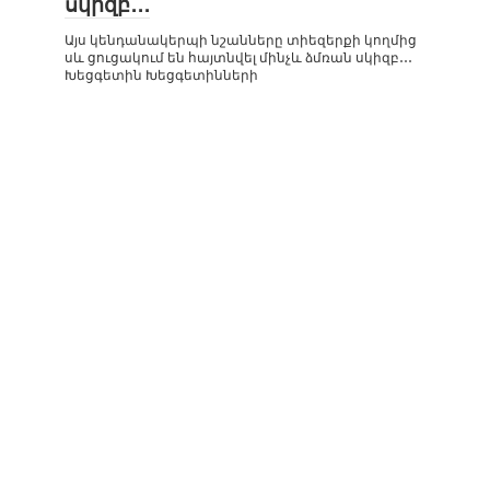
սկիզբ․․․
Այս կենդանակերպի նշանները տիեզերքի կողմից
սև ցուցակում են հայտնվել մինչև ձմռան սկիզբ․․․
Խեցգետին Խեցգետինների