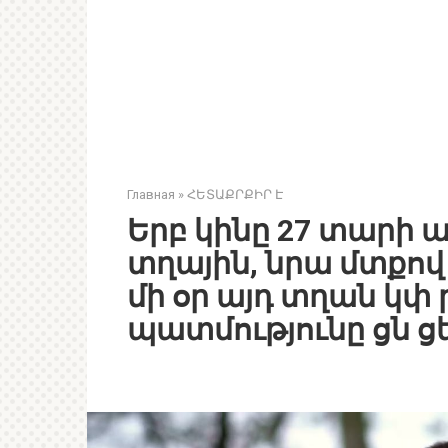
Главная
»
ՀԵՏԱՔՐՔԻՐ Է
Երբ կինը 27 տարի ա
տղային, նրա մտքով 
մի օր այդ տղան կփ ր
պատմությունը ցն ց