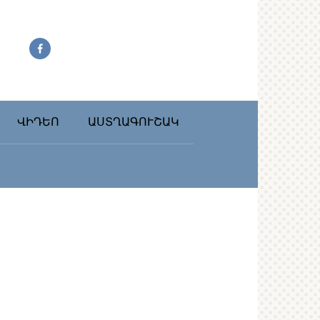
ՎԻԴԵՈ
ԱՍՏՂԱԳՈՒՇԱԿ