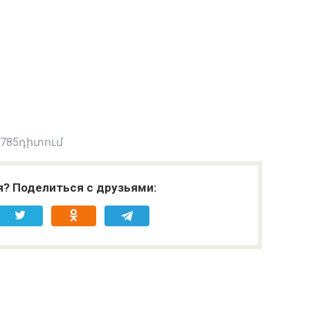
 785դիտում
я? Поделиться с друзьями: