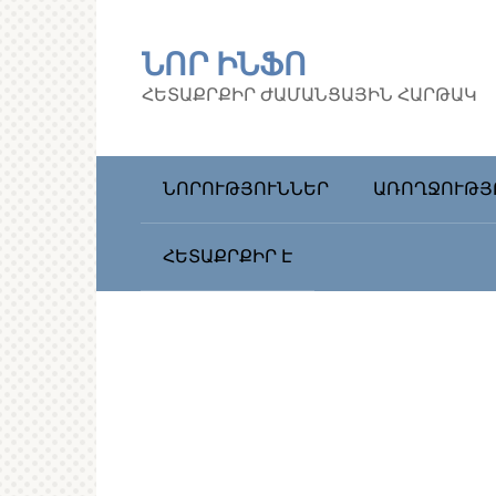
Перейти
к
ՆՈՐ ԻՆՖՈ
контенту
ՀԵՏԱՔՐՔԻՐ ԺԱՄԱՆՑԱՅԻՆ ՀԱՐԹԱԿ
ՆՈՐՈՒԹՅՈՒՆՆԵՐ
ԱՌՈՂՋՈՒԹՅ
ՀԵՏԱՔՐՔԻՐ Է