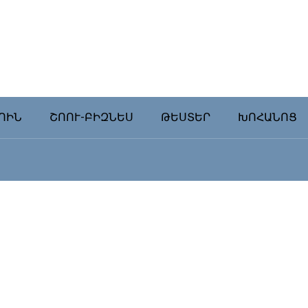
ՈԻՆ
ՇՈՈՒ-ԲԻԶՆԵՍ
ԹԵՍՏԵՐ
ԽՈՀԱՆՈՑ