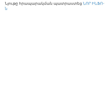
Նյութը հրապարակման պատրաստեց
ՆՈՐ ԻՆՖՈ-
ն