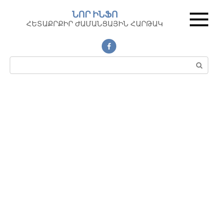
Перейти
ՆՈՐ ԻՆՖՈ
к
ՀԵՏԱՔՐՔԻՐ ԺԱՄԱՆՑԱՅԻՆ ՀԱՐԹԱԿ
контенту
Поиск: