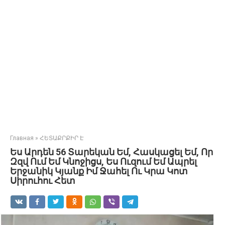
Главная
»
ՀԵՏԱՔՐՔԻՐ Է
Ես Արդեն 56 Տարեկան Եմ, Հասկացել Եմ, Որ
Զզվ Ում Եմ Կնոջիցս, Ես Ուզում Եմ Ապրել
Երջանիկ Կյանք Իմ Ջահել Ու Կրա Կոտ
Սիրուհու Հետ