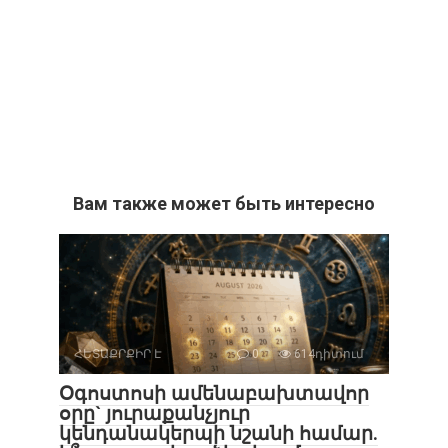
Вам также может быть интересно
ՀԵՏԱՔՐՔԻՐ Է
0
614դիտում
Օգոստոսի ամենաբախտավոր
օրը` յուրաքանչյուր
կենդանակերպի նշանի համար.