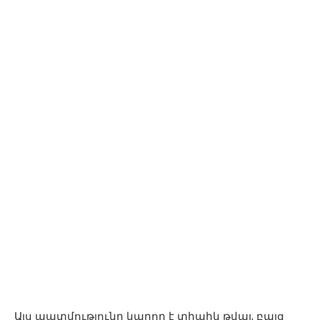
Այս պատմությունը կարող է տիպիկ թվալ, բայց