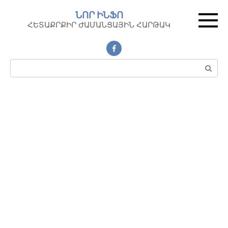
Перейти
ՆՈՐ ԻՆՖՈ
к
ՀԵՏԱՔՐՔԻՐ ԺԱՄԱՆՑԱՅԻՆ ՀԱՐԹԱԿ
контенту
Поиск: