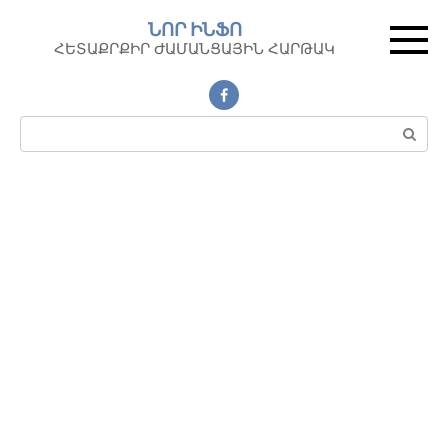
Перейти
ՆՈՐ ԻՆՖՈ
к
ՀԵՏԱՔՐՔԻՐ ԺԱՄԱՆՑԱՅԻՆ ՀԱՐԹԱԿ
контенту
Поиск: