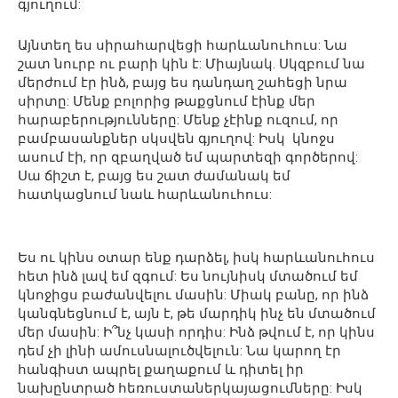
գյուղում:
Այնտեղ ես սիրահարվեցի հարևանուհուս: Նա
շատ նուրբ ու բարի կին է: Միայնակ. Սկզբում նա
մերժում էր ինձ, բայց ես դանդաղ շահեցի նրա
սիրտը: Մենք բոլորից թաքցնում էինք մեր
հարաբերությունները: Մենք չէինք ուզում, որ
բամբասանքներ սկսվեն գյուղով: Իսկ կնոջս
ասում էի, որ զբաղված եմ պարտեզի գործերով:
Սա ճիշտ է, բայց ես շատ ժամանակ եմ
հատկացնում նաև հարևանուհուս:
Ես ու կինս օտար ենք դարձել, իսկ հարևանուհուս
հետ ինձ լավ եմ զգում: Ես նույնիսկ մտածում եմ
կնոջիցս բաժանվելու մասին: Միակ բանը, որ ինձ
կանգնեցնում է, այն է, թե մարդիկ ինչ են մտածում
մեր մասին: Ի՞նչ կասի որդիս: Ինձ թվում է, որ կինս
դեմ չի լինի ամուսնալուծվելուն: Նա կարող էր
հանգիստ ապրել քաղաքում և դիտել իր
նախընտրած հեռուստաներկայացումները: Իսկ