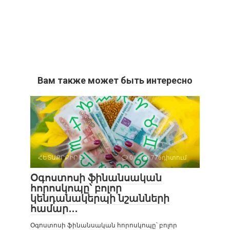
Вам также может быть интересно
ՀԵՏԱՔՐՔԻՐ Է
0
776դիտում
Օգոստոսի ֆինանսական
հորոսկոպը՝ բոլոր
կենդանակերպի նշանների
համար․․․
Օգոստոսի ֆինանսական հորոսկոպը՝ բոլոր