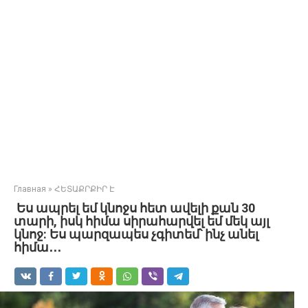
Главная
»
ՀԵՏԱՔՐՔԻՐ Է
Ես ապրել եմ կնոջս հետ ավելի քան 30
տարի, իսկ հիմա սիրահարվել եմ մեկ այլ
կնոջ: Ես պարզապես չգիտեմ՝ ​​ինչ անել
հիմա․․․