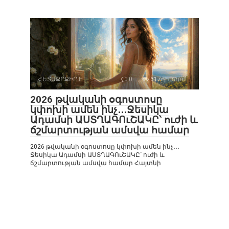
ՀԵՏԱՔՐՔԻՐ Է
0
617դիտում
2026 թվականի օգոստոսը
կփոխի ամեն ինչ․․․Ջեսիկա
Ադամսի ԱՍՏՂԱԳՈւՇԱԿԸ՝ ուժի և
ճշմարտության ամսվա համար
2026 թվականի օգոստոսը կփոխի ամեն ինչ․․․
Ջեսիկա Ադամսի ԱՍՏՂԱԳՈւՇԱԿԸ՝ ուժի և
ճշմարտության ամսվա համար Հայտնի