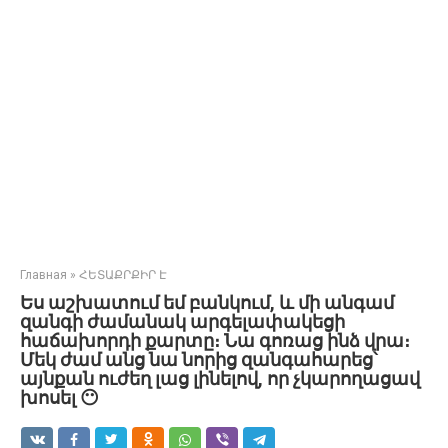
Главная
»
ՀԵՏԱՔՐՔԻՐ Է
Ես աշխատում եմ բանկում, և մի անգամ
զանգի ժամանակ արգելափակեցի
հաճախորդի քարտը։ Նա գոռաց ինձ վրա։
Մեկ ժամ անց նա նորից զանգահարեց՝
այնքան ուժեղ լաց լինելով, որ չկարողացավ
խոսել 😶