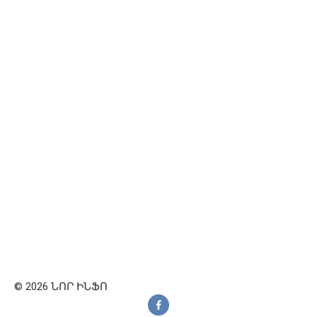
© 2026 ՆՈՐ ԻՆՖՈ