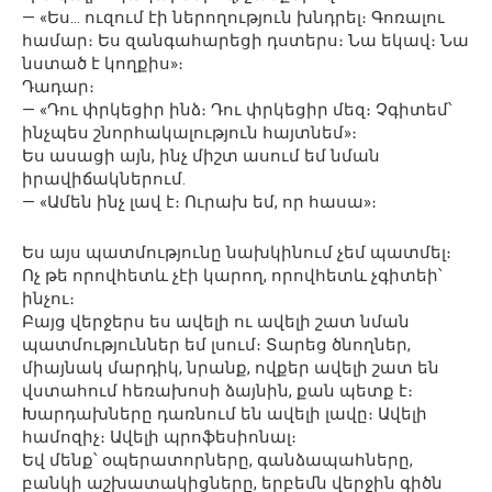
— «Ես… ուզում էի ներողություն խնդրել։ Գոռալու
համար։ Ես զանգահարեցի դստերս։ Նա եկավ։ Նա
նստած է կողքիս»։
Դադար։
— «Դու փրկեցիր ինձ։ Դու փրկեցիր մեզ։ Չգիտեմ՝
ինչպես շնորհակալություն հայտնեմ»։
Ես ասացի այն, ինչ միշտ ասում եմ նման
իրավիճակներում.
— «Ամեն ինչ լավ է։ Ուրախ եմ, որ հասա»։
Ես այս պատմությունը նախկինում չեմ պատմել։
Ոչ թե որովհետև չէի կարող, որովհետև չգիտեի՝
ինչու։
Բայց վերջերս ես ավելի ու ավելի շատ նման
պատմություններ եմ լսում։ Տարեց ծնողներ,
միայնակ մարդիկ, նրանք, ովքեր ավելի շատ են
վստահում հեռախոսի ձայնին, քան պետք է։
Խարդախները դառնում են ավելի լավը։ Ավելի
համոզիչ։ Ավելի պրոֆեսիոնալ։
Եվ մենք՝ օպերատորները, գանձապահները,
բանկի աշխատակիցները, երբեմն վերջին գիծն