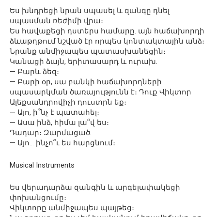
Ես խնդրեցի նրան սպասել և զանգը դնել
սպասման ռեժիմի վրա։
Ես հավաքեցի դստերս համարը. այն հաճախորդի
ձևաթղթում նշված էր որպես կոնտակտային անձ։
Նրանք անմիջապես պատասխանեցին։
Կանացի ձայն, երիտասարդ և ուրախ.
— Բարև ձեզ։
— Բարի օր, սա բանկի հաճախորդների
սպասարկման ծառայությունն է։ Դուք Վիկտոր
Ալեքսանդրովիչի դուստրն եք։
— Այո, ի՞նչ է պատահել։
— Ասա ինձ, հիմա լա՞վ ես։
Դադար։ Զարմացած.
— Այո… ինչո՞ւ ես հարցնում։
Musical Instruments
Ես վերադարձա զանգին և արգելափակեցի
փոխանցումը։
Վիկտորը անմիջապես պայթեց։