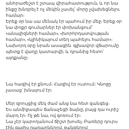
անհրաժեշտ է շտապ վիրահատություն, և որ նա
ինքը խնդրել է ոչ մեկին չասել՝ մորը չվախեցնելու
համար։
Երեք օր նա սա մենակ էր պահում իր մեջ։ Երեք օր
նա փոքր գումարներ էր փոխանցում՝
«անալիզների համար», «խորհրդատվության
համար», «կլինիկայում տեղ պահելու համար»։
Նախորդ օրը նրան ասացին. գլխավոր վճարումը
պետք է վաղը կատարվի, և դրանից հետո՝
այդքանը։
Նա հազիվ էր քնում։ Հազիվ էր ուտում։ Կնոջը
չասաց՝ խնայում էր։
Մեր զրույցից մեկ ժամ անց նա հետ զանգեց։
Ես անմիջապես ճանաչեցի ձայնը, բայց դա ուրիշ
մարդ էր։ Ոչ թե նա, ով գոռում էր։
Նա չէր կարողանում ճիշտ խոսել։ Բառերը դուրս
էին գալիս դադարներով, ջանքերով.