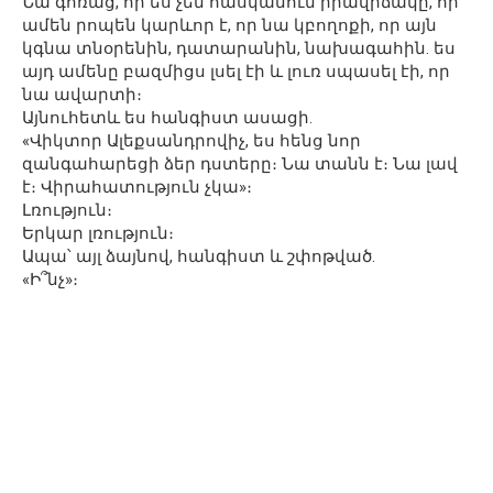
Նա գոռաց, որ ես չեմ հասկանում իրավիճակը, որ
ամեն րոպեն կարևոր է, որ նա կբողոքի, որ այն
կգնա տնօրենին, դատարանին, նախագահին. ես
այդ ամենը բազմիցս լսել էի և լուռ սպասել էի, որ
նա ավարտի։
Այնուհետև ես հանգիստ ասացի.
«Վիկտոր Ալեքսանդրովիչ, ես հենց նոր
զանգահարեցի ձեր դստերը։ Նա տանն է։ Նա լավ
է։ Վիրահատություն չկա»։
Լռություն։
Երկար լռություն։
Ապա՝ այլ ձայնով, հանգիստ և շփոթված.
«Ի՞նչ»։