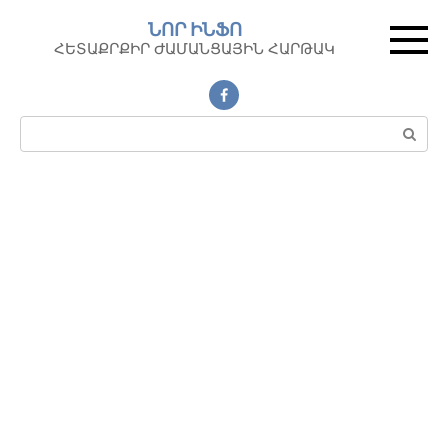
Перейти
ՆՈՐ ԻՆՖՈ
к
ՀԵՏԱՔՐՔԻՐ ԺԱՄԱՆՑԱՅԻՆ ՀԱՐԹԱԿ
контенту
Поиск: