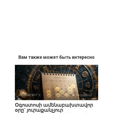
Вам также может быть интересно
ՀԵՏԱՔՐՔԻՐ Է
0
66դիտում
Օգոստոսի ամենաբախտավոր
օրը` յուրաքանչյուր