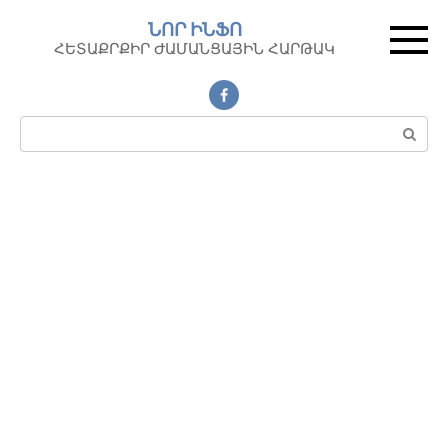
Перейти
ՆՈՐ ԻՆՖՈ
к
ՀԵՏԱՔՐՔԻՐ ԺԱՄԱՆՑԱՅԻՆ ՀԱՐԹԱԿ
контенту
Поиск: