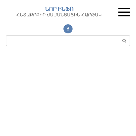
Перейти
ՆՈՐ ԻՆՖՈ
к
ՀԵՏԱՔՐՔԻՐ ԺԱՄԱՆՑԱՅԻՆ ՀԱՐԹԱԿ
контенту
Поиск: