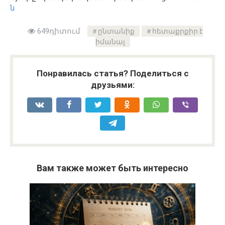
ն
649դիտում
ընտանիք
հետաքրքիր է
իմանալ
Понравилась статья? Поделиться с
друзьями:
Вам также может быть интересно