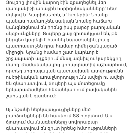
Ցուլերը լիովին կարող էին զբաղեցնել մեր
վարկանիշի առաջին հորիզոնականները՝ հետ
մղելով և՛ Կարիճներին, և՛ Խոյերին։ Նրանք
պակաս համառ չեն, սակայն նրանց հաճախ
կանգնեցնում են իրենց իսկ բարձր բարոյական
սկզբունքները: Ցուլերը քաջ գիտակցում են, թե
ինչպես կարելի է հասնել նպատակին, բայց
պատրաստ չեն դրա համար դիմել ցանկացած
միջոցի։ Նրանց համար շատ կարևոր է
շրջապատի աչքերում մնալ ազնիվ ու կարեկցող
մարդ: Ժամանակակից կորպորատիվ աշխարհում,
որտեղ սոցիալական պատասխան ատվությունն
ու էթիկական առաջնորդությունն ավելի ու ավելի
են գնահատվում, Ցուլերի այս մոտեցումը
երկարաժամկետ հեռանկար ում բավականին
շահեկան է դառնում։
Այս նշանի ներկայացուցիչները մեծ
բարձունքների են հասնում ՏՏ ոլորտում: Այս
ճյուղում մասնագետները սովորաբար
գնահատվում են զուտ իրենց հմտությունների