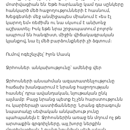
մոտիվացիան են: Եթե հարևանը կամ դա սընկերը
հանկարծ մեծ հաջողությունների է հասնում,
Խեցգետնի մեջ անմիջապես միանում է «ես էլ
կարող եմ» ռեժիմն ու նա սկսում է անխոնջ
աշխատել։ Իսկ եթե նրա շրջապատում բոլորն
ապրում են հանգիստ, միջին վիճակագրական
կյանքով, նա էլ մեծ բարձունքների չի ձգտում։
Ումով ոգեշնչվել՝ Իլոն Մասկ
Ջրհոսներ. անկախությունը՝ ամենից վեր
Ջրհոսների անսահման ազատատենչությունը
հաճախ խանգարում է նրանց հաջողության
հասնել՝ դրա ավանդական, նյութական ընկ
ալմամբ: Բայց նրանց պետք էլ չեն հարստությունն
ու կարիերայի աստիճանները: Նրանց գերագույն
նպատակը սեփական անկախութ յունը
պահպանելն է: Ջրհոսներին առաջ են մղում ոչ թե
արտաքին գրգռիչները, այլ խորը ներքին
մոտիվացիան: Նրանք նույնիսկ սեփ ական