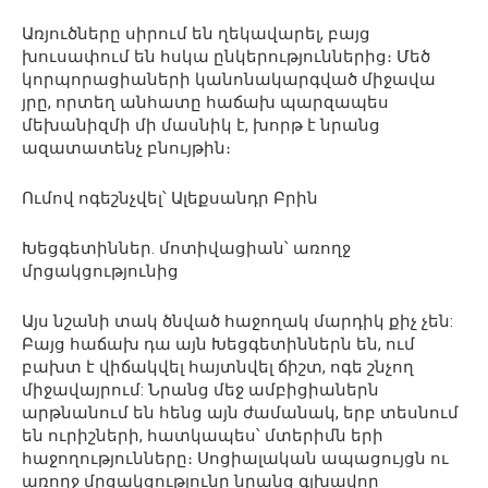
Առյուծները սիրում են ղեկավարել, բայց
խուսափում են հսկա ընկերություններից։ Մեծ
կորպորացիաների կանոնակարգված միջավա
յրը, որտեղ անհատը հաճախ պարզապես
մեխանիզմի մի մասնիկ է, խորթ է նրանց
ազատատենչ բնույթին։
Ումով ոգեշնչվել՝ Ալեքսանդր Բրին
Խեցգետիններ. մոտիվացիան՝ առողջ
մրցակցությունից
Այս նշանի տակ ծնված հաջողակ մարդիկ քիչ չեն:
Բայց հաճախ դա այն Խեցգետիններն են, ում
բախտ է վիճակվել հայտնվել ճիշտ, ոգե շնչող
միջավայրում: Նրանց մեջ ամբիցիաներն
արթնանում են հենց այն ժամանակ, երբ տեսնում
են ուրիշների, հատկապես՝ մտերիմն երի
հաջողությունները։ Սոցիալական ապացույցն ու
առողջ մրցակցությունը նրանց գլխավոր