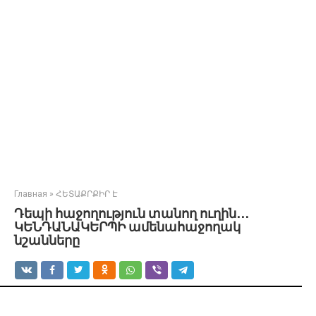
Главная
»
ՀԵՏԱՔՐՔԻՐ Է
Դեպի հաջողություն տանող ուղին․․․
ԿԵՆԴԱՆԱԿԵՐՊԻ ամենահաջողակ
նշանները