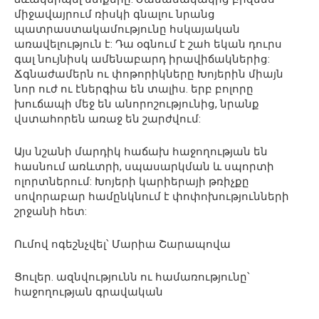
միջավայրում ռիսկի գնալու նրանց
պատրաստակամությունը հսկայական
առավելություն է: Դա օգնում է շահ եկան դուրս
գալ նույնիսկ ամենաբարդ իրավիճակներից:
Ճգնաժամերն ու փոթորիկները Խոյերին միայն
նոր ուժ ու էներգիա են տալիս. երբ բոլորը
խուճապի մեջ են անորոշությունից, նրանք
վստահորեն առաջ են շարժվում:
Այս նշանի մարդիկ հաճախ հաջողության են
հասնում առևտրի, սպասարկման և սպորտի
ոլորտներում: Խոյերի կարիերայի թռիչքը
սովորաբար համընկնում է փոփոխությունների
շրջանի հետ:
Ումով ոգեշնչվել՝ Մարիա Շարապովա
Ցուլեր. ազնվությունն ու համառությունը՝
հաջողության գրավական