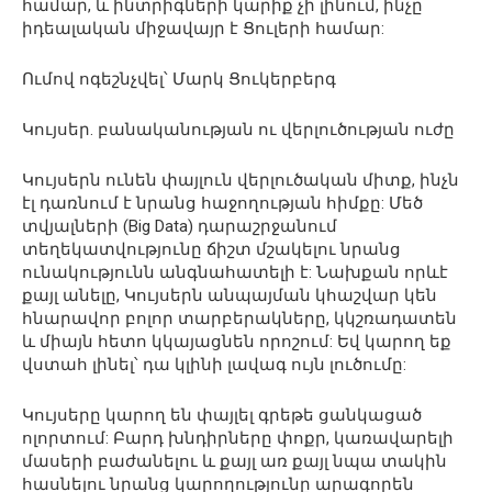
համար, և ինտրիգների կարիք չի լինում, ինչը
իդեալական միջավայր է Ցուլերի համար:
Ումով ոգեշնչվել՝ Մարկ Ցուկերբերգ
Կույսեր. բանականության ու վերլուծության ուժը
Կույսերն ունեն փայլուն վերլուծական միտք, ինչն
էլ դառնում է նրանց հաջողության հիմքը: Մեծ
տվյալների (Big Data) դարաշրջանում
տեղեկատվությունը ճիշտ մշակելու նրանց
ունակությունն անգնահատելի է: Նախքան որևէ
քայլ անելը, Կույսերն անպայման կհաշվար կեն
հնարավոր բոլոր տարբերակները, կկշռադատեն
և միայն հետո կկայացնեն որոշում: Եվ կարող եք
վստահ լինել՝ դա կլինի լավագ ույն լուծումը:
Կույսերը կարող են փայլել գրեթե ցանկացած
ոլորտում: Բարդ խնդիրները փոքր, կառավարելի
մասերի բաժանելու և քայլ առ քայլ նպա տակին
հասնելու նրանց կարողությունը արագորեն