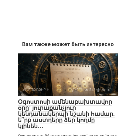
Вам также может быть интересно
ՀԵՏԱՔՐՔԻՐ Է
0
548դիտում
Օգոստոսի ամենաբախտավոր
օրը` յուրաքանչյուր
կենդանակերպի նշանի համար.
ե՞րբ աստղերը ձեր կողմը
կլինեն․․․