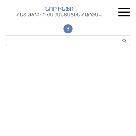
Перейти
ՆՈՐ ԻՆՖՈ
к
ՀԵՏԱՔՐՔԻՐ ԺԱՄԱՆՑԱՅԻՆ ՀԱՐԹԱԿ
контенту
Поиск: