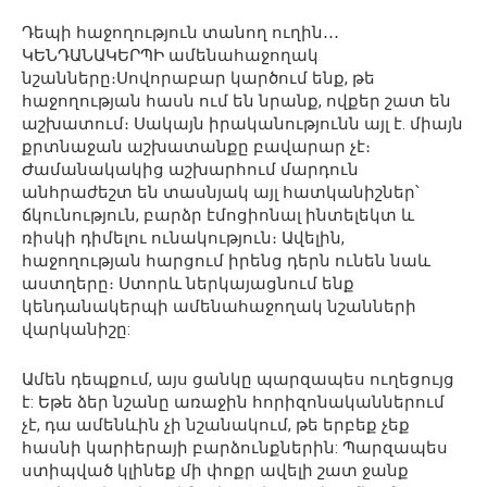
Դեպի հաջողություն տանող ուղին․․․
ԿԵՆԴԱՆԱԿԵՐՊԻ ամենահաջողակ
նշանները։Սովորաբար կարծում ենք, թե
հաջողության հասն ում են նրանք, ովքեր շատ են
աշխատում։ Սակայն իրականությունն այլ է. միայն
քրտնաջան աշխատանքը բավարար չէ։
Ժամանակակից աշխարհում մարդուն
անհրաժեշտ են տասնյակ այլ հատկանիշներ՝
ճկունություն, բարձր էմոցիոնալ ինտելեկտ և
ռիսկի դիմելու ունակություն։ Ավելին,
հաջողության հարցում իրենց դերն ունեն նաև
աստղերը։ Ստորև ներկայացնում ենք
կենդանակերպի ամենահաջողակ նշանների
վարկանիշը:
Ամեն դեպքում, այս ցանկը պարզապես ուղեցույց
է: Եթե ձեր նշանը առաջին հորիզոնականներում
չէ, դա ամենևին չի նշանակում, թե երբեք չեք
հասնի կարիերայի բարձունքներին: Պարզապես
ստիպված կլինեք մի փոքր ավելի շատ ջանք