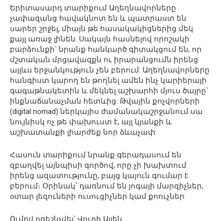
Երիտասարդ տարիքում Աղեղնավորները
չափազանց հավակնոտ են և պատրաստ են
սարեր շրջել, միայն թե հասակակիցներից մեկ
քայլ առաջ լինեն: Սակայն հասնելով որոշակի
բարձունքի՝ նրանք հանկարծ գիտակցում են, որ
մշտական մրցավազքն ու իրարանցումն իրենց
այլևս երջանկություն չեն բերում: Աղեղնավորները
հանգիստ կարող են թողնել ամեն ինչ կարիերայի
գագաթնակետին և մեկնել աշխարհի մյուս ծայրը՝
ինքնաճանաչման հետևից: Թվային քոչվորների
(digital nomad) ներկայիս ժամանակաշրջանում սա
նույնիսկ ոչ թե փախուստ է, այլ կյանքի և
աշխատանքի լիարժեք նոր ձևաչափ:
Հասուն տարիքում նրանք գերադասում են
զբաղվել այնպիսի գործով, որը չի խախտում
իրենց ազատությունը, բայց կայուն գումար է
բերում։ Օրինակ՝ դառնում են յոգայի մարզիչներ,
օտար լեզուների ուսուցիչներ կամ քոուչներ:
Ումով ոգեշնչվել՝ Վուդի Ալլեն