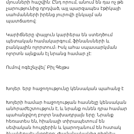
մյուսների հաշվին: Ընդ որում, անում են դա ոչ թե
չարությունից դրդված, այլ պարզապես էթիկայի
սահմանների իրենց յուրովի ընկալմ ան
պատճառով:
Կարիճները փայլուն կարիերա են ստեղծում
պետական համակարգում, ֆինանսների և
բանկային ոլորտում։ Իսկ ահա սպասարկման
ոլորտն այնքան էլ նրանց համար չէ:
Ումով ոգեշնչվել՝ Բիլ Գեյթս
Խոյեր. երբ հաջողությունը կենսական պահանջ է
Խոյերի համար հաջողության հասնելը կենսական
անհրաժեշտություն է, և նրանք ունեն դրա համար
պահանջվող բոլոր նախադրյալն երը: Նրանք
հեռատես են, հիանալի տիրապետում են
սեփական հույզերին և կարողանում են հստակ
ձևակերպել մտքերը: Ժամանակակից բիզնես