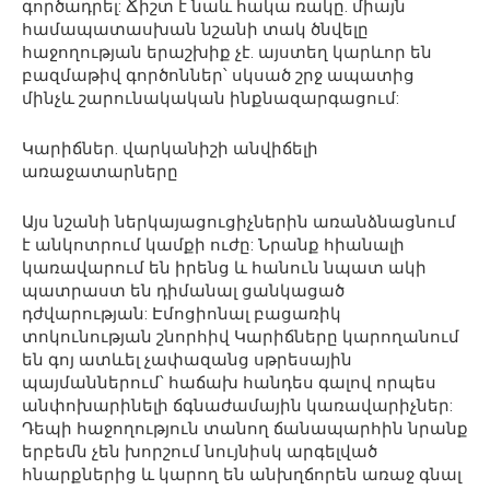
գործադրել: Ճիշտ է նաև հակա ռակը. միայն
համապատասխան նշանի տակ ծնվելը
հաջողության երաշխիք չէ. այստեղ կարևոր են
բազմաթիվ գործոններ՝ սկսած շրջ ապատից
մինչև շարունակական ինքնազարգացում:
Կարիճներ. վարկանիշի անվիճելի
առաջատարները
Այս նշանի ներկայացուցիչներին առանձնացնում
է անկոտրում կամքի ուժը: Նրանք հիանալի
կառավարում են իրենց և հանուն նպատ ակի
պատրաստ են դիմանալ ցանկացած
դժվարության: Էմոցիոնալ բացառիկ
տոկունության շնորհիվ Կարիճները կարողանում
են գոյ ատևել չափազանց սթրեսային
պայմաններում՝ հաճախ հանդես գալով որպես
անփոխարինելի ճգնաժամային կառավարիչներ:
Դեպի հաջողություն տանող ճանապարհին նրանք
երբեմն չեն խորշում նույնիսկ արգելված
հնարքներից և կարող են անխղճորեն առաջ գնալ