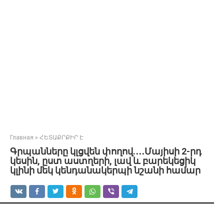
Главная
»
ՀԵՏԱՔՐՔԻՐ Է
Գրպանները կլցվեն փողով.․․․Մայիսի 2-րդ
կեսին, ըստ աստղերի, լավ և բարեկեցիկ
կլինի մեկ կենդանակերպի նշանի համար