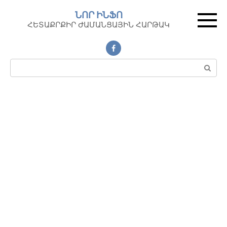
Перейти
ՆՈՐ ԻՆՖՈ
к
ՀԵՏԱՔՐՔԻՐ ԺԱՄԱՆՑԱՅԻՆ ՀԱՐԹԱԿ
контенту
Поиск: