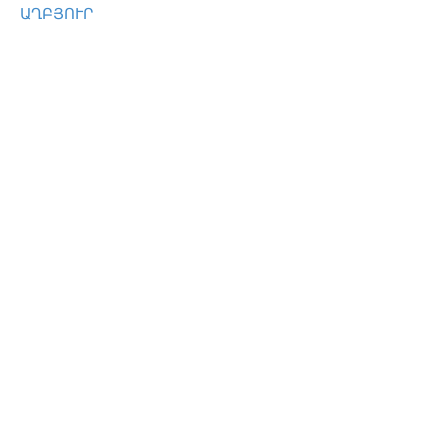
ԱՂԲՅՈՒՐ