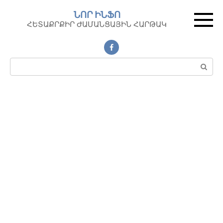
Перейти
ՆՈՐ ԻՆՖՈ
к
ՀԵՏԱՔՐՔԻՐ ԺԱՄԱՆՑԱՅԻՆ ՀԱՐԹԱԿ
контенту
Поиск: