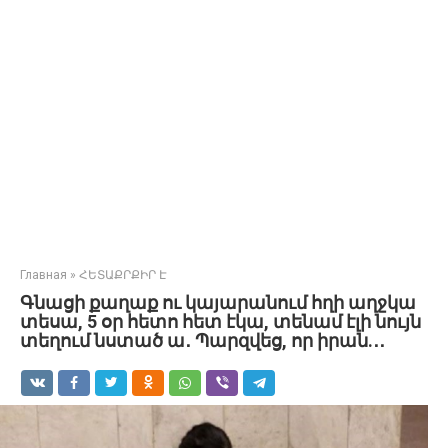
Главная
»
ՀԵՏԱՔՐՔԻՐ Է
Գնացի քաղաք ու կայարանում հղի աղջկա
տեսա, 5 օր հետո հետ էկա, տենամ էլի նույն
տեղում նստած ա․ Պարզվեց, որ իրան.․․