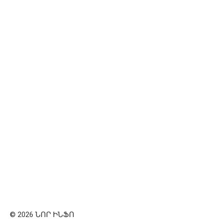
© 2026 ՆՈՐ ԻՆՖՈ