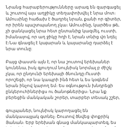
Նրանց հարաբերությունները արագ են զարգացել
և շուտով այս աղջիկը տեղափոխվել է նրա մոտ։
Ամուսինը հաճախ է ծաղրել նրան, քանի որ գիտեր,
որ իրեն պաշտպանող չկա։ Ամուսինը, կարծես թե,
չի ցանկացել նրա հետ ընտանիք կազմել, ուստի,
իմանալով, որ աղ ջիկը հղի է, նրան տնից վռ նդել
է։Նա գնացել է կաjարան և կայարանը դարձել է
նրա տունը:
Բայց փաստն այն է, որ նա շուտով երեխաներ
կունենա, իսկ գյուղում նույնիսկ նորմալ բ ժիշկ
չկա, որ ընդունի երեխայի ծնունդը։Ուստի
որոշեցի, որ նա կապրի ինձ հետ և ես կօգնեմ
նրան ինչով կարող եմ։ Ես օգնություն խնդրեցի
ընկերուհիներիցս ու ծանոթներիցս։ Նրա նք
բերեցին մանկական շորեր, տարբեր տեսակ շշեր,
գուլպաներ, նույնիսկ կարողացել են
մանկասայլակ գտնել։ Շուտով ծնվեց փոքրիկ
Յանան։ Երբ երեխան գնաց մանկապարտեզ, ես