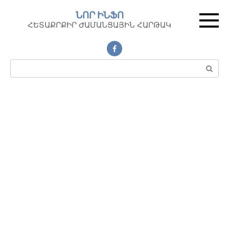
Перейти
ՆՈՐ ԻՆՖՈ
к
ՀԵՏԱՔՐՔԻՐ ԺԱՄԱՆՑԱՅԻՆ ՀԱՐԹԱԿ
контенту
Поиск: