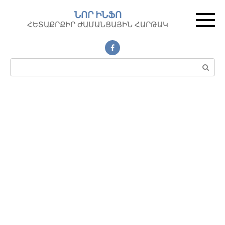
Перейти
ՆՈՐ ԻՆՖՈ
к
ՀԵՏԱՔՐՔԻՐ ԺԱՄԱՆՑԱՅԻՆ ՀԱՐԹԱԿ
контенту
Поиск: