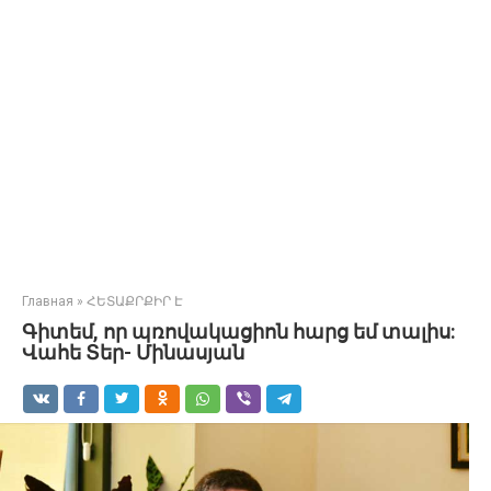
Главная
»
ՀԵՏԱՔՐՔԻՐ Է
Գիտեմ, որ պռովակացիոն հարց եմ տալիս:
Վահե Տեր- Մինասյան