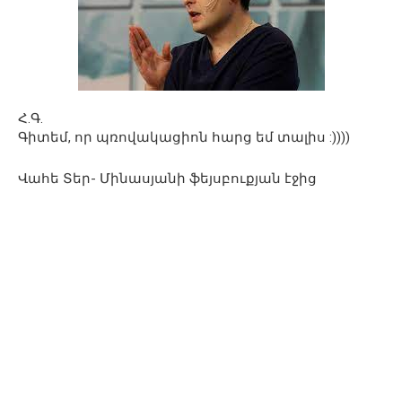
Հ.Գ.
Գիտեմ, որ պռովակացիոն հարց եմ տալիս :))))
Վահե Տեր- Մինասյանի ֆեյսբուքյան էջից