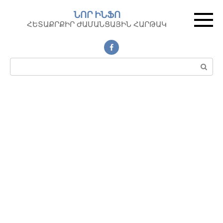
Перейти
ՆՈՐ ԻՆՖՈ
к
ՀԵՏԱՔՐՔԻՐ ԺԱՄԱՆՑԱՅԻՆ ՀԱՐԹԱԿ
контенту
Поиск: