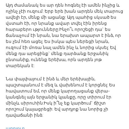
Այդ ժամանակ ես ար դեն հոգնել էի ամեն ինչից և
ոչինչ չէի ուզում: Երբ երե խան արդեն մեկ տարուց
ավելի էր, մենք մի ացանք: Այդ պահից սկսած ես
վստահ էի, որ նրանք ավար տվել էին իրենց
հարաբերո ւթյունները:Ինչո՞ւ որոշեցի դա` ես
ճանաչում էի նրան, նա երախտ ապարտ է ինձ, որ
ես չեմ հեռ ացել: Ես իսկա պես ներեցի նրան,
ուզում էի մոռա նալ ամեն ինչ և նորից սկսել: Եվ
մենք դա արեցինք` մենք դարձանք երջանիկ
ընտանիք, ունենք երեխա, որն արդեն յոթ
տարեկան է:
Նա փայփայում է ինձ և մեր երեխային,
պաշտպանում է մեզ և վախենում է կորցնել: Ես
հավատում եմ, որ մենք կարողացանք վերա-
կանգնել այն երջանիկ կյանքը, որը տիրում էր
մինչև սիրուհին:Իսկ ի՞նչ եք կարծում` ճիշտ
որոշում կայացրեցի: Եվ արդյոք նա նորից չի
դավաճանի ինձ:
աղբյուր