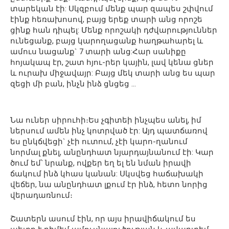
տարեկան էի: Սկզբում մենք պար զապես շփվում
էինք հեռախոսով, բայց երեք տարի անց որոշե
ցինք հան դիպել: Մենք որոշակի դժվարություններ
ունեցանք, բայց կարողացանք հաղթահարել և
ամուս նացանք` 7 տարի անց:Հար սանիքը
հոյակապ էր, շատ հյու-րեր կային, լավ կենա ցներ
և ուրախ միջավայր: Բայց մեկ տարի անց ես պար
զեցի մի բան, ինչն ինձ ցնցեց …
Նա ուներ սիրուհի։Ես չգիտեի ինչպես անել, իմ
ներսում ամեն ինչ կոտրված էր: Այդ պատճառով
ես ընկճվեցի` չէի ուտում, չէի կարո-ղանում
նորմալ քնել, անընդհատ նյարդայնանում էի: Կար
ծում եմ՝ նրանք, ովքեր եղ ել են նման իրավի
ճակում ինձ կհաս կանան: Սկսվեց հաճախակի
վեճեր, նա անընդհատ լքում էր ինձ, հետո նորից
վերադառնում։
Շատերն ասում էին, որ այս իրավիճակում ես