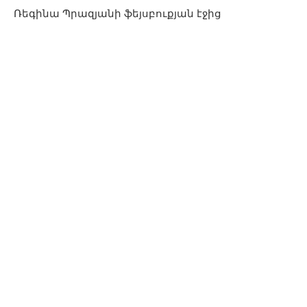
Ռեգինա Պրազյանի ֆեյսբուքյան էջից