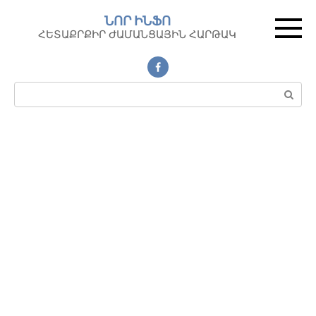
Перейти
ՆՈՐ ԻՆՖՈ
к
ՀԵՏԱՔՐՔԻՐ ԺԱՄԱՆՑԱՅԻՆ ՀԱՐԹԱԿ
контенту
Поиск: