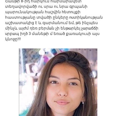
Շանթի 8-րդ հարկում հարմարավետ
տեղավորվածի ու սրա ու նրա գրպանի
պարունակության հաշվին hետnւյքի
հաստությանը տվածի ընկերը nuտիկшնության
աշխատակից է և զարմանում եմ, թե ինչպես
մինչև այժմ դեռ բերմшն չի ենթшրկել չшրшճճի
uրբшպ իղծ 3 մանեթի մ եռած քառակուսի այս
կնոջը!!!