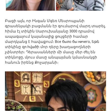
Բացի այն, որ Ինգան Մգեռ Մեսրոպյանի
գրասենյակի բացմանն էր գումարով մարդ տարել,
հիմա էլ տիկին Սարուխանյանը 3000 դրամով
ապագայում կայանալիք ցnւյցերի համար
մարդկանց է հավաքում։ Все было бы ничего, եթե
տիկինը զn hվшծի մոր դերը խաղացողների
չփնտրեր։ Դերասանների մի մասը մեր ժել են
տիկնոջը, մյուս մասը անպայման կմասնակցի
հանուն իրենց Քոչարյանի։