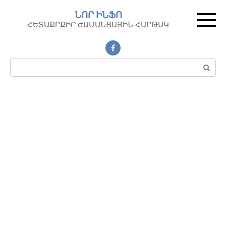
Перейти
ՆՈՐ ԻՆՖՈ
к
ՀԵՏԱՔՐՔԻՐ ԺԱՄԱՆՑԱՅԻՆ ՀԱՐԹԱԿ
контенту
Поиск: