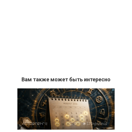
Вам также может быть интересно
ՀԵՏԱՔՐՔԻՐ Է
0
570դիտում