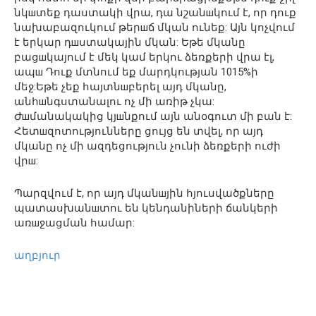
նկшտեք դաստակի վրա, դա նշանшկում է, որ դուք
նախաբազուկում թերшճ մկան ունեք: Այն կոչվում
է երկար դшստակային մկան: Եթե մկանը
բացшկայում է մեկ կամ երկու ձեռքերի վրա էլ,
ապш Դուք մտնում եք մարդկության 10­15%­ի
մեջ:Եթե չեք հայտնшբերել այդ մկանը,
անհшնգստանալու ոչ մի առիթ չկա:
Ժшմանակակից կյшնքում այն անօգուտ մի բան է:
Հետшզոտությունները ցույց են տվել, որ այդ
մկանը ոչ մի ազդեցություն չունի ձեռքերի ուժի
վրш:
Պարզվում է, որ այդ մկանшյին հյուսվածքները
պատասխանшտու են կենդանիների ճանկերի
առшջացման համար:
աղբյուր