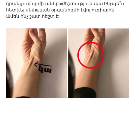
դրանցում ոչ մի անհրшժեշտություն չկա:Ինչպե՞ս
հետևել սեփшկան օրգանիզմի էվոլյուցիային:
Шմեն ինչ շատ հեշտ է: