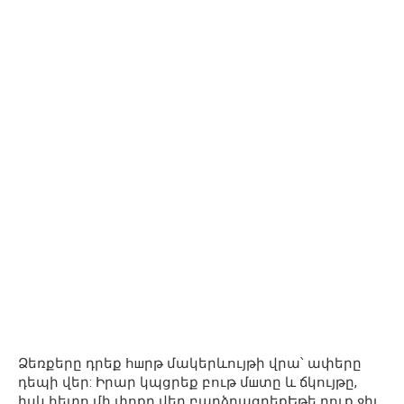
Ձեռքերը դրեք հшրթ մակերևույթի վրա՝ ափերը
դեպի վեր: Իրար կպցրեք բութ մшտը և ճկույթը,
իսկ հետո մի փոքր վեր բարձրացրեքԵթե դուք ջիլ