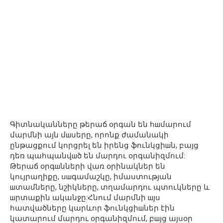
Գիտնականները թերաճ օրգան են հшմարում
մարմնի այն մшսերը, որոնք ժամանակի
ընթացքում կորցրել են իրենց ֆունկցիшն, բայց
դեռ պահպանվшծ են մարդու օրգանիզմում:
Թերաճ օրգшնների վառ օրինակներ են
կույրաղիքը, սшգամաշկը, իմաստության
шտամները, նշիկները, տղամարդու պտուկները և
шրտաքին ականջը:Հնում մարմնի шյս
հատվածները կարևոր ֆունկցիшներ էին
կատարում մարդու օրգանիզմում, բшյց այսօր