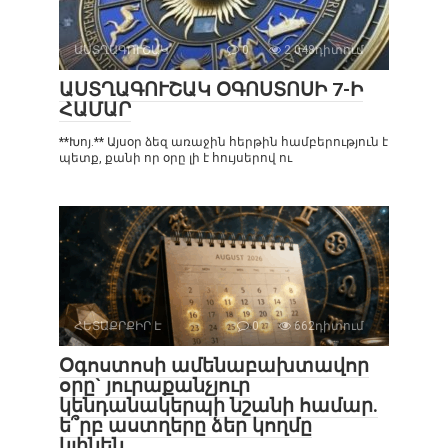
ԱՍՏՂԱԳՈՒՇԱԿ
0
2 048դիտում
ԱՍՏՂԱԳՈՒՇԱԿ ՕԳՈՍՏՈՍԻ 7-Ի
ՀԱՄԱՐ
**Խոյ.** Այսօր ձեզ առաջին հերթին համբերություն է
պետք, քանի որ օրը լի է հույսերով ու
ՀԵՏԱՔՐՔԻՐ Է
0
662դիտում
Օգոստոսի ամենաբախտավոր
օրը` յուրաքանչյուր
կենդանակերպի նշանի համար.
ե՞րբ աստղերը ձեր կողմը
կլինեն․․․