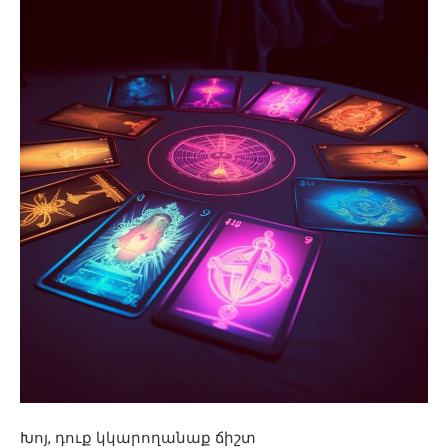
Խոյ, դուք կկարողանաք ճիշտ