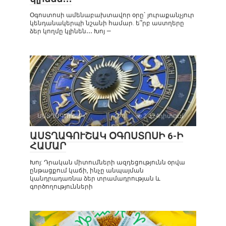
Օգոստոսի ամենաբախտավոր օրը` յուրաքանչյուր
կենդանակերպի նշանի համար. ե՞րբ աստղերը
ձեր կողմը կլինեն․․․ Խոյ —
ԱՍՏՂԱԳՈՒՇԱԿ
0
2 324դիտում
ԱՍՏՂԱԳՈՒՇԱԿ ՕԳՈՍՏՈՍԻ 6-Ի
ՀԱՄԱՐ
Խոյ: Դրական միտումների ազդեցությունն օրվա
ընթացքում կաճի, ինչը անպայման
կանդրադառնա ձեր տրամադրության և
գործողությունների