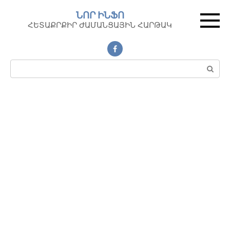
Перейти
ՆՈՐ ԻՆՖՈ
к
ՀԵՏԱՔՐՔԻՐ ԺԱՄԱՆՑԱՅԻՆ ՀԱՐԹԱԿ
контенту
Поиск: