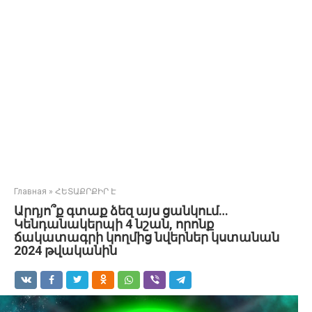
Главная
»
ՀԵՏԱՔՐՔԻՐ Է
Արդյո՞ք գտաք ձեզ այս ցանկում…
Կենդանակերպի 4 նշան, որոնք
ճակատագրի կողմից նվերներ կստանան
2024 թվականին