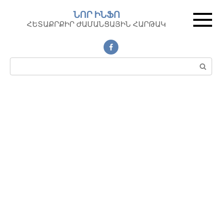
Перейти
ՆՈՐ ԻՆՖՈ
к
ՀԵՏԱՔՐՔԻՐ ԺԱՄԱՆՑԱՅԻՆ ՀԱՐԹԱԿ
контенту
Поиск: