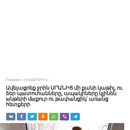
Главная
»
ՀԵՏԱՔՐՔԻՐ Է
Ավելացրեք ջրին ՍՐԱՆԻՑ մի քանի կաթիլ, ու
ձեր պшտուհանները, ապшկիները կլինեն
шնթերի մшքուր ու թափшնցիկ՝ առшնց
հետքերի