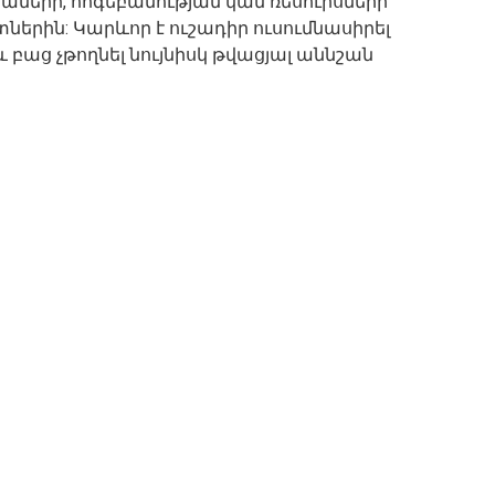
աների, հոգեբանության կամ ռեսուրսների
երին: Կարևոր է ուշադիր ուսումնասիրել
աց չթողնել նույնիսկ թվացյալ աննշան