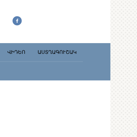
ՎԻԴԵՈ
ԱՍՏՂԱԳՈՒՇԱԿ