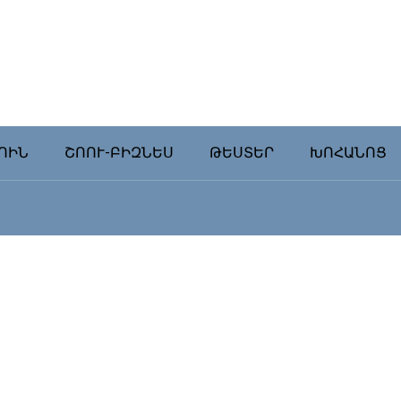
ՈԻՆ
ՇՈՈՒ-ԲԻԶՆԵՍ
ԹԵՍՏԵՐ
ԽՈՀԱՆՈՑ