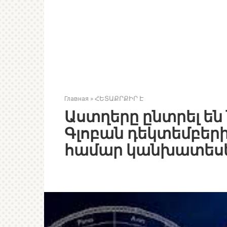
Главная
»
ՀԵՏԱՔՐՔԻՐ Է
Աստղերը ընտրել են
Գլոբան դեկտեմբերի 
համար կանխատեսել