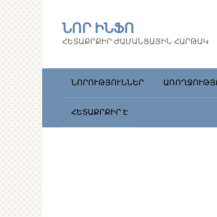
Перейти
к
ՆՈՐ ԻՆՖՈ
контенту
ՀԵՏԱՔՐՔԻՐ ԺԱՄԱՆՑԱՅԻՆ ՀԱՐԹԱԿ
ՆՈՐՈՒԹՅՈՒՆՆԵՐ
ԱՌՈՂՋՈՒԹՅ
ՀԵՏԱՔՐՔԻՐ Է