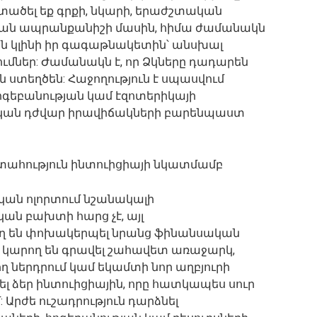
ծել եք գրքի, նկարի, երաժշտական ​​
ան ապրանքանիշի մասին, հիմա ժամանակն
ցիան կլինի իր գագաթնակետին՝ անսխալ
ումներ: Ժամանակն է, որ Ձկները դադարեն
ւն ստեղծեն: Հաջողություն է սպասվում
 հոգեբանության կամ էզոտերիկայի
ձնական դժվար իրավիճակների բարենպաստ
տահություն ինտուիցիայի նկատմամբ
կան ոլորտում նշանակալի
ն բախտի հարց չէ, այլ
րող են փոխակերպել նրանց ֆինանսական
ը կարող են գրավել շահավետ առաջարկ,
 ներդրում կամ եկամտի նոր աղբյուրի
լ ձեր ինտուիցիային, որը հատկապես սուր
Արժե ուշադրություն դարձնել