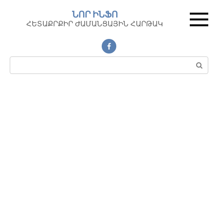
Перейти
ՆՈՐ ԻՆՖՈ
к
ՀԵՏԱՔՐՔԻՐ ԺԱՄԱՆՑԱՅԻՆ ՀԱՐԹԱԿ
контенту
Поиск: