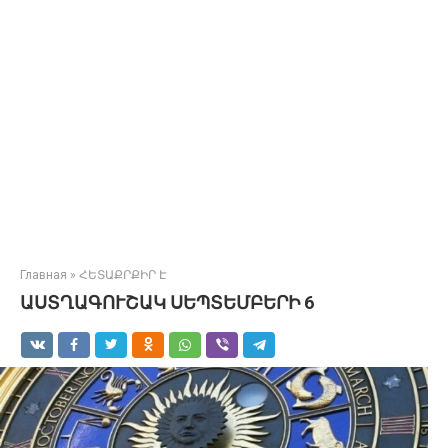
Главная
»
ՀԵՏԱՔՐՔԻՐ Է
ԱՍՏՂԱԳՈՒՇԱԿ ՍԵՊՏԵՄԲԵՐԻ 6