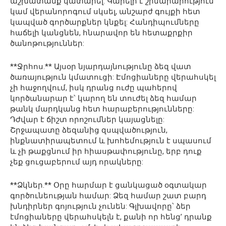
աշխատանք կատարել: Կարելի է շինարարություն
կամ վերանորոգում սկսել, անշարժ գույքի հետ
կապված գործարքներ կնքել: Հանդիպումները
հաճելի կանցնեն, հնարավոր են հետաքրքիր
ծանոթություններ:
**Ջրհոս.** Այսօր նյարդայնությունը ձեզ վատ
ծառայություն կմատուցի: Էմոցիաները վերահսկել
չի հաջողվում, իսկ դրանց ուժը պահերով
կործանարար է՝ կարող են տուժել ձեզ համար
թանկ մարդկանց հետ հարաբերությունները:
Դժվար է ճիշտ որոշումներ կայացնելը:
Շրջապատը ձեզանից զսպվածություն,
ինքնատիրապետում և խոհեմություն է սպասում
և չի թաքցնում իր հիասթափությունը, երբ դուք
չեք ցուցաբերում այդ որակները:
**Ձկներ.** Օրը հարմար է ցանկացած օգտակար
գործունեության համար: Ձեզ համար շատ բարդ
խնդիրներ գոյություն չունեն: Գլխավորը՝ ձեր
էմոցիաները վերահսկելն է, քանի որ հենց’ դրանք