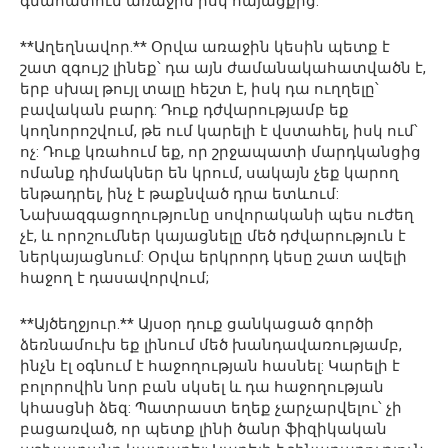
գնահատում առաջին իսկ հայացքից:
**Աղեղնավոր.** Օրվա առաջին կեսին պետք է
շատ զգույշ լինեք՝ դա այն ժամանակահատվածն է,
երբ սխալ թույլ տալը հեշտ է, իսկ դա ուղղելը՝
բավական բարդ: Դուք դժվարությամբ եք
կողնորոշվում, թե ում կարելի է վստահել, իսկ ում՝
ոչ: Դուք կռահում եք, որ շրջապատի մարդկանցից
ոմանք դիմակներ են կրում, սակայն չեք կարող
ենթադրել, ինչ է թաքնված դրա ետևում:
Նախազգացողությունը սովորականի պես ուժեղ
չէ, և որոշումներ կայացնելը մեծ դժվարություն է
ներկայացնում: Օրվա երկրորդ կեսը շատ ավելի
հաջող է դասավորվում;
**Այծեղջյուր.** Այսօր դուք ցանկացած գործի
ձեռնամուխ եք լինում մեծ խանդավառությամբ,
ինչն էլ օգնում է հաջողության հասնել: Կարելի է
բոլորովին նոր բան սկսել և դա հաջողության
կհասցնի ձեզ: Պատրաստ եղեք չարչարվելու՝ չի
բացառված, որ պետք լինի ծանր ֆիզիկական