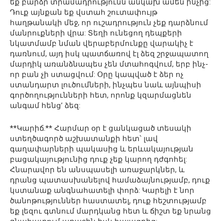
եք բարձր տրամադրությունն անկախ ամեն ինչից:
Դուք այնքան եք վստահ շուտափույթ
հաղթանակի մեջ, որ ուշադրություն չեք դարձնում
մանրուքների վրա: Տեղի ունեցող դեպքերի
նկատմամբ նման վերաբերմունքը վարակիչ է
դառնում, այդ իսկ պատճառով էլ ձեզ շրջապատող
մարդիկ առանձնապես չեն մտահոգվում, երբ ինչ-
որ բան չի ստացվում: Օրը կապված է ձեր ոչ
ստանդարտ լուծումների, ինչպես նաև այնպիսի
գործողությունների հետ, որոնք կզարմացնեն
անգամ հենց’ ձեզ:
**Կարիճ.** Հարմար օր է ցանկացած տեսակի
ստեղծագործ աշխատանքի հետ՝ լավ
գաղափարների պակասից և երևակայության
բացակայությունից դուք չեք կարող դժգոհել:
Հնարավոր են անսպասելի առաջարկներ, և
դրանց պատասխանելով համաձայնությամբ, դուք
կստանաք անգնահատելի փորձ: Կարելի է նոր
ծանոթություններ հաստատել, դուք հեշտությամբ
եք լեզու գտնում մարդկանց հետ և ճիշտ եք նրանց