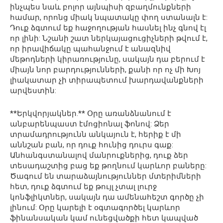
ինչպես նաև բոլոր այնպիսի զբաղմունքների
համար, որոնց միակ նպատակը փող ստանալն է:
Դուք ձգտում եք հաջողության հասնել ինչ գնով էլ
որ լինի: Նշանի շատ ներկայացուցիչների թվում է,
որ իրավիճակը պահանջում է անազնիվ
մեթոդների կիրառությունը, սակայն դա բերում է
միայն նոր բարդությունների, քանի որ ոչ մի Խոյ
լիակատար չի տիրապետում խարդավանքների
արվեստին:
**Երկվորյակներ.** Օրը առանձնանում է
անբարենպաստ էմոցիոնալ ֆոնով: Ձեր
տրամադրությունն անկայուն է, հերիք է մի
աննշան բան, որ դուք հունից դուրս գաք:
Անհանգստանալով մանրուքներից, դուք ձեր
տեսադաշտից բաց եք թողնում կարևոր բաները:
Ծագում են տարաձայնություններ մտերիմների
հետ, դուք ձգտում եք թույլ չտալ լուրջ
կոնֆլիկտներ, սակայն դա ամենահեշտ գործը չի
լինում: Օրը կարելի է օգտագործել կարևոր
ֆինանսական կամ ունեցվածքի հետ կապված