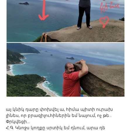
այ կնիկ դարը փոխվել ա, հիմա պիտի ուրախ
լինես, որ բրազիլուհիներին եմ նայում, ոչ թե…
Փրկվեցի…
Հ.Գ. Կնոջս կողքը սրտիկ եմ դնում, արա դե