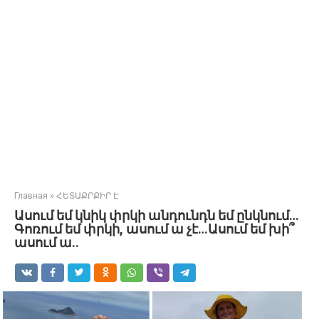
Главная
»
ՀԵՏԱՔՐՔԻՐ Է
Ասում եմ կնիկ փրկի անդունդն եմ ընկնում…
Գոռում եմ փրկի, ասում ա չէ…Ասում եմ խի՞
ասում ա..