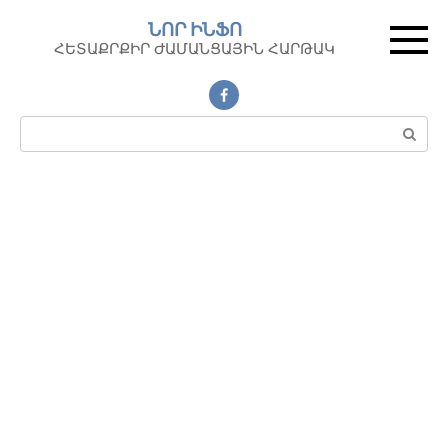
Перейти
ՆՈՐ ԻՆՖՈ
к
ՀԵՏԱՔՐՔԻՐ ԺԱՄԱՆՑԱՅԻՆ ՀԱՐԹԱԿ
контенту
Поиск: