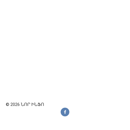
© 2026 ՆՈՐ ԻՆՖՈ