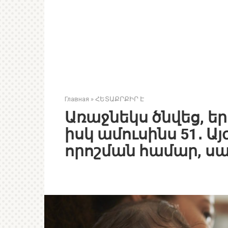
Главная
»
ՀԵՏԱՔՐՔԻՐ Է
Առաջնեկս ծնվեց, եր
իսկ ամուսինս 51․ Այ
որոշման համար, սա