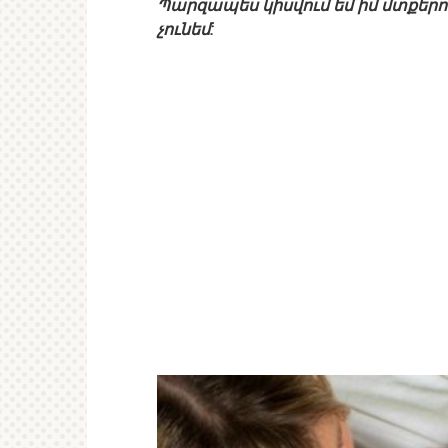
Պարզապես կիսվում եմ իմ մտքերո
չունեմ: