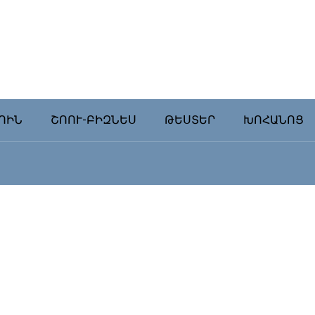
ՈԻՆ
ՇՈՈՒ-ԲԻԶՆԵՍ
ԹԵՍՏԵՐ
ԽՈՀԱՆՈՑ