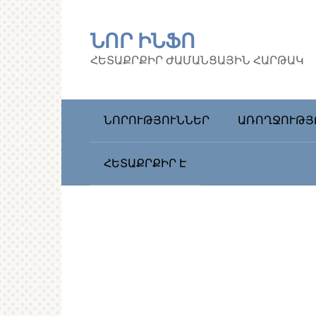
Перейти
к
ՆՈՐ ԻՆՖՈ
контенту
ՀԵՏԱՔՐՔԻՐ ԺԱՄԱՆՑԱՅԻՆ ՀԱՐԹԱԿ
ՆՈՐՈՒԹՅՈՒՆՆԵՐ
ԱՌՈՂՋՈՒԹՅ
ՀԵՏԱՔՐՔԻՐ Է