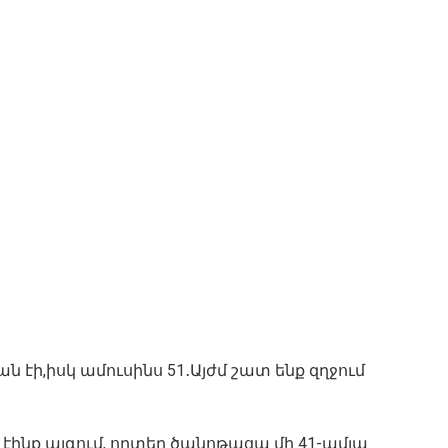
ն էի,իսկ ամուսինս 51․Այժմ շատ ենք զղջում
էինք այգում, որտեղ ծանոթացա մի 41-ամյա