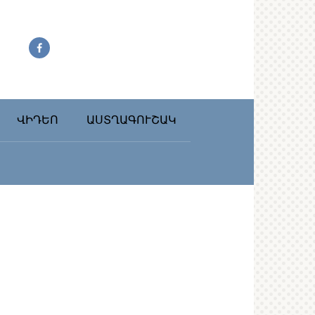
ՎԻԴԵՈ
ԱՍՏՂԱԳՈՒՇԱԿ