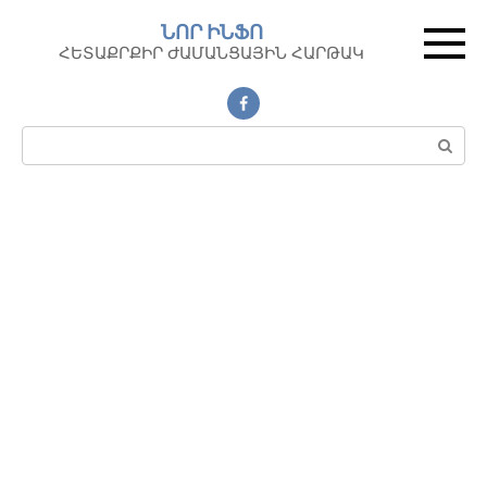
Перейти
ՆՈՐ ԻՆՖՈ
к
ՀԵՏԱՔՐՔԻՐ ԺԱՄԱՆՑԱՅԻՆ ՀԱՐԹԱԿ
контенту
Поиск: