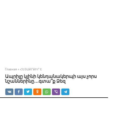
Главная
»
ՀԵՏԱՔՐՔԻՐ Է
Ապրիլը կլինի կենդանակերպի այս չորս
նշաններինը․․․գտա՞ք Ձեզ