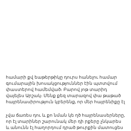
համարի քվ եաթերթիկը դուրս հանելու համար
գումարային խոսակցություններ էին պտտվում
փաստերով համեմված։ Բարով յոթ տարիդ
վայելես Արշակ։ Մենք քեզ տարազով փա թաթած
հայրենասիրություն կբերենք, որ մեր հայրենիքը էլ
չվա ճառես դու և քո նման կե ղծ հայրենասերները,
որ էլ տարիներ շարունակ մեր դի րքերը չնկարես
և անունն էլ հաղորդում դրած թուրքին մատուցես