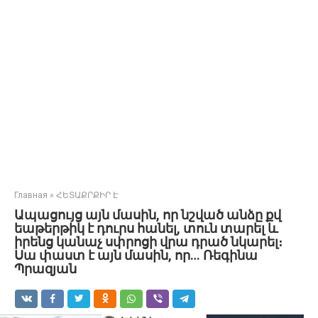
Главная
»
ՀԵՏԱՔՐՔԻՐ Է
Ապացույց այն մասին, որ նշված անձը քվ
եաթերթիկ է դուրս հանել, տուն տարել և
իրենց կանաչ սփրոցի վրա դրած նկարել։
Սա փաստ է այն մասին, որ… Ռեգինա
Պրազյան