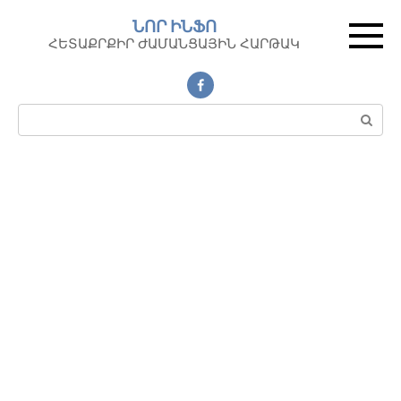
Перейти
ՆՈՐ ԻՆՖՈ
к
ՀԵՏԱՔՐՔԻՐ ԺԱՄԱՆՑԱՅԻՆ ՀԱՐԹԱԿ
контенту
Поиск: