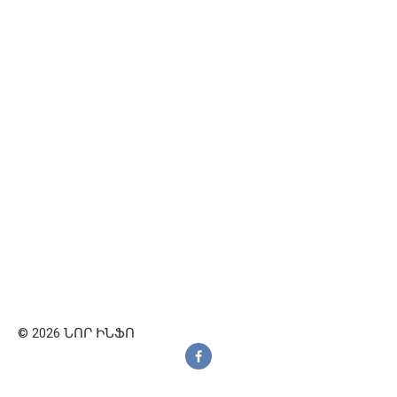
© 2026 ՆՈՐ ԻՆՖՈ