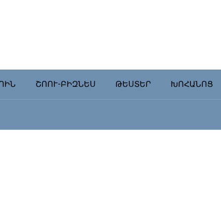
ՈԻՆ
ՇՈՈՒ-ԲԻԶՆԵՍ
ԹԵՍՏԵՐ
ԽՈՀԱՆՈՑ