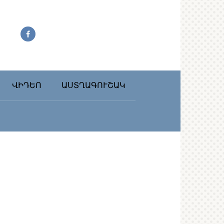
ՎԻԴԵՈ
ԱՍՏՂԱԳՈՒՇԱԿ