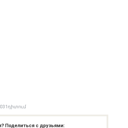
 031դիտում
я? Поделиться с друзьями: