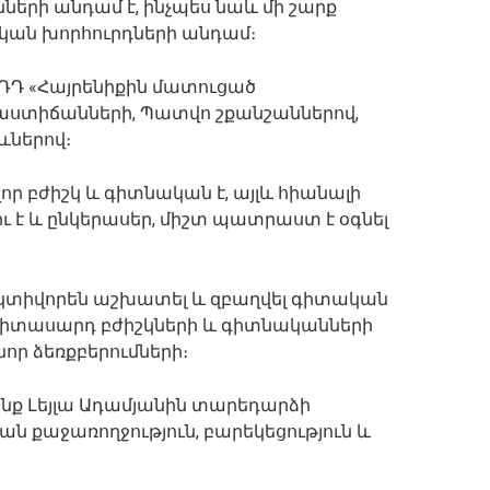
նների անդամ է, ինչպես նաև մի շարք
կան խորհուրդների անդամ։
 ՌԴ «Հայրենիքին մատուցած
II աստիճանների, Պատվո շքանշաններով,
ևներով։
որ բժիշկ և գիտնական է, այլև հիանալի
է և ընկերասեր, միշտ պատրաստ է օգնել
ակտիվորեն աշխատել և զբաղվել գիտական ​​
երիտասարդ բժիշկների և գիտնականների
նոր ձեռքբերումների։
ենք Լեյլա Ադամյանին տարեդարձի
ն քաջառողջություն, բարեկեցություն և