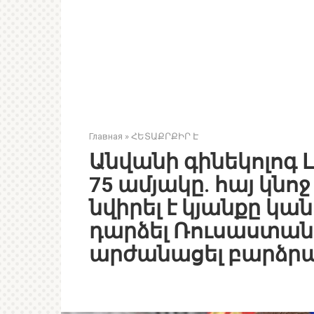
Главная
»
ՀԵՏԱՔՐՔԻՐ Է
Անվանի գինեկոլոգ Լ
75 ամյակը. հայ կնո
նվիրել է կյանքը կա
դարձել Ռուսաստանի
արժանացել բարձրա