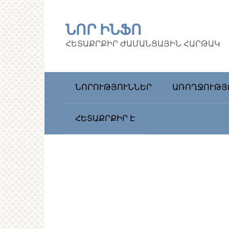
Перейти
к
ՆՈՐ ԻՆՖՈ
контенту
ՀԵՏԱՔՐՔԻՐ ԺԱՄԱՆՑԱՅԻՆ ՀԱՐԹԱԿ
ՆՈՐՈՒԹՅՈՒՆՆԵՐ
ԱՌՈՂՋՈՒԹՅ
ՀԵՏԱՔՐՔԻՐ Է