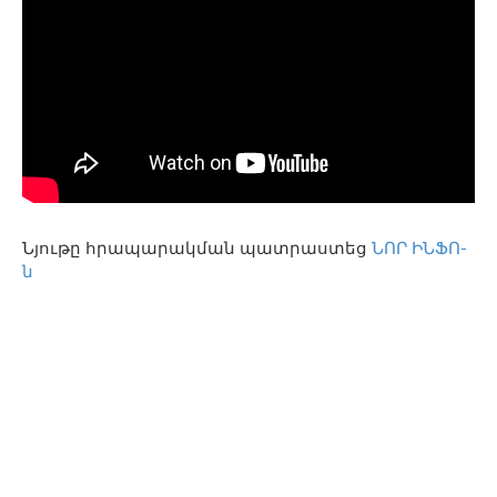
Նյութը հրապարակման պատրաստեց
ՆՈՐ ԻՆՖՈ-
ն