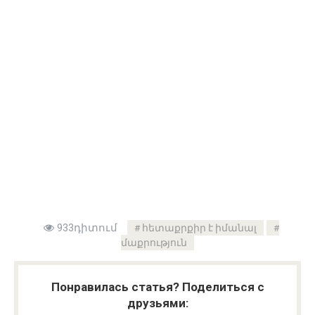
933դիտում
հետաքրքիր է իմանալ
մաքրություն
Понравилась статья? Поделиться с
друзьями: