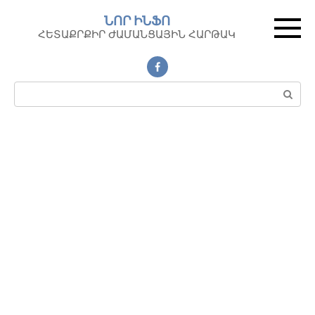
Перейти
ՆՈՐ ԻՆՖՈ
к
ՀԵՏԱՔՐՔԻՐ ԺԱՄԱՆՑԱՅԻՆ ՀԱՐԹԱԿ
контенту
Поиск: