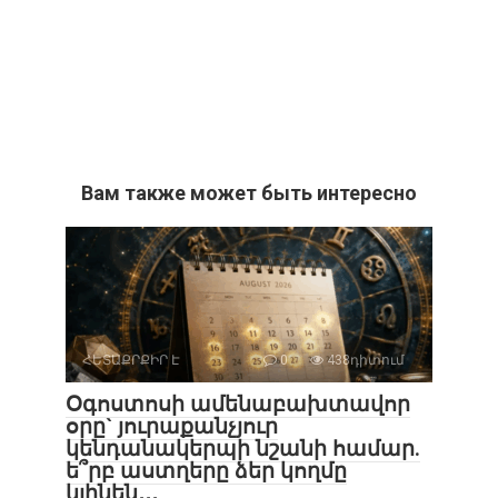
Вам также может быть интересно
ՀԵՏԱՔՐՔԻՐ Է
0
438դիտում
Օգոստոսի ամենաբախտավոր
օրը` յուրաքանչյուր
կենդանակերպի նշանի համար.
ե՞րբ աստղերը ձեր կողմը
կլինեն․․․