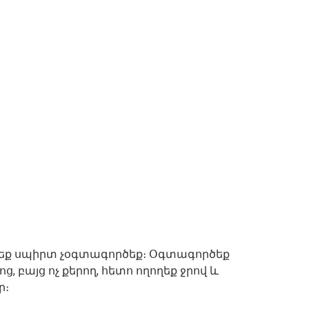
բեք սպիրտ չօգտագործեք։ Օգտագործեք
, բայց ոչ քերող, հետո ողողեք ջրով և
ր։