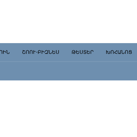
ՈԻՆ
ՇՈՈՒ-ԲԻԶՆԵՍ
ԹԵՍՏԵՐ
ԽՈՀԱՆՈՑ