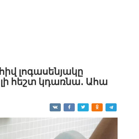
րհիվ լոգասենյակը
լի հեշտ կդառնա․ Ահա