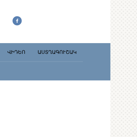
ՎԻԴԵՈ
ԱՍՏՂԱԳՈՒՇԱԿ