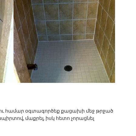
ելու համար օգտագործեք քացախի մեջ թրջած
սպիրտով, մաքրել, իսկ հետո չորացնել