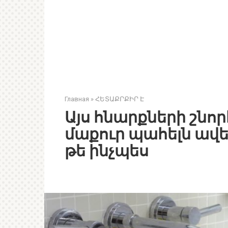
Главная
»
ՀԵՏԱՔՐՔԻՐ Է
Այս հնարքների շնո
մաքուր պահելն ավե
թե ինչպես