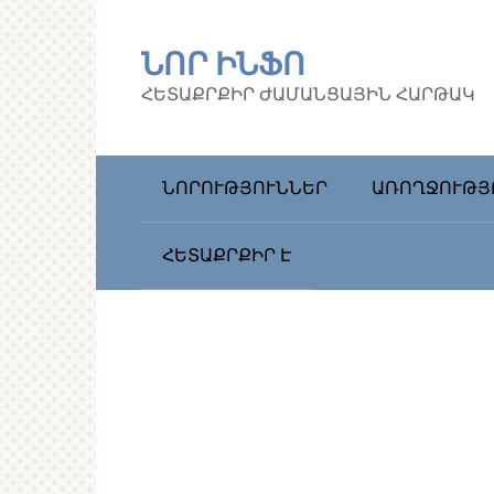
Перейти
к
ՆՈՐ ԻՆՖՈ
контенту
ՀԵՏԱՔՐՔԻՐ ԺԱՄԱՆՑԱՅԻՆ ՀԱՐԹԱԿ
ՆՈՐՈՒԹՅՈՒՆՆԵՐ
ԱՌՈՂՋՈՒԹՅ
ՀԵՏԱՔՐՔԻՐ Է