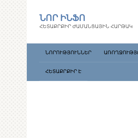
Перейти
к
ՆՈՐ ԻՆՖՈ
контенту
ՀԵՏԱՔՐՔԻՐ ԺԱՄԱՆՑԱՅԻՆ ՀԱՐԹԱԿ
ՆՈՐՈՒԹՅՈՒՆՆԵՐ
ԱՌՈՂՋՈՒԹՅ
ՀԵՏԱՔՐՔԻՐ Է