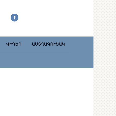
ՎԻԴԵՈ
ԱՍՏՂԱԳՈՒՇԱԿ