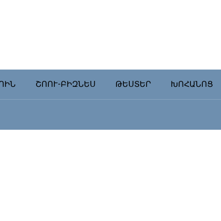
ՈԻՆ
ՇՈՈՒ-ԲԻԶՆԵՍ
ԹԵՍՏԵՐ
ԽՈՀԱՆՈՑ