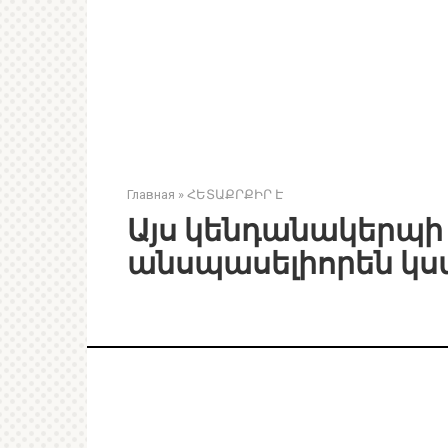
Главная
»
ՀԵՏԱՔՐՔԻՐ Է
Այս կենդանակերպի 
անսպասելիորեն կստ