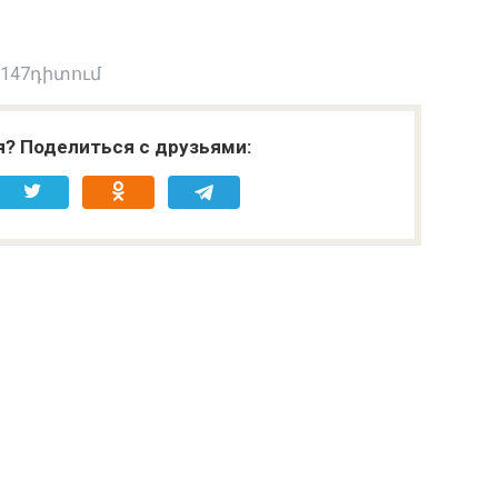
 147դիտում
я? Поделиться с друзьями: