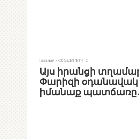
Главная
»
ՀԵՏԱՔՐՔԻՐ Է
Այս իրանցի տղամար
Փարիզի օդանավակայ
իմանաք պատճառը․