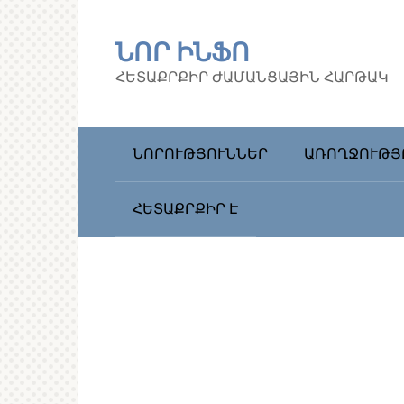
Перейти
к
ՆՈՐ ԻՆՖՈ
контенту
ՀԵՏԱՔՐՔԻՐ ԺԱՄԱՆՑԱՅԻՆ ՀԱՐԹԱԿ
ՆՈՐՈՒԹՅՈՒՆՆԵՐ
ԱՌՈՂՋՈՒԹՅ
ՀԵՏԱՔՐՔԻՐ Է