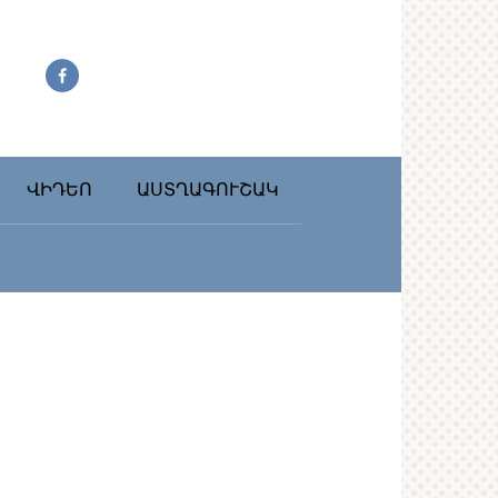
ՎԻԴԵՈ
ԱՍՏՂԱԳՈՒՇԱԿ