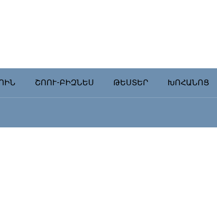
ՈԻՆ
ՇՈՈՒ-ԲԻԶՆԵՍ
ԹԵՍՏԵՐ
ԽՈՀԱՆՈՑ