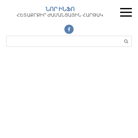
Перейти
ՆՈՐ ԻՆՖՈ
к
ՀԵՏԱՔՐՔԻՐ ԺԱՄԱՆՑԱՅԻՆ ՀԱՐԹԱԿ
контенту
Поиск: