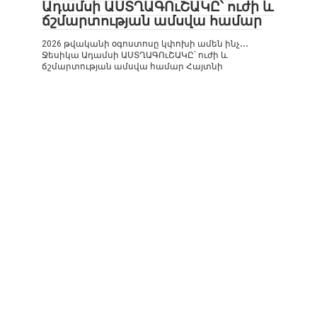
Ադամսի ԱՍՏՂԱԳՈւՇԱԿԸ՝ ուժի և
ճշմարտության ամսվա համար
2026 թվականի օգոստոսը կփոխի ամեն ինչ․․․
Ջեսիկա Ադամսի ԱՍՏՂԱԳՈւՇԱԿԸ՝ ուժի և
ճշմարտության ամսվա համար Հայտնի