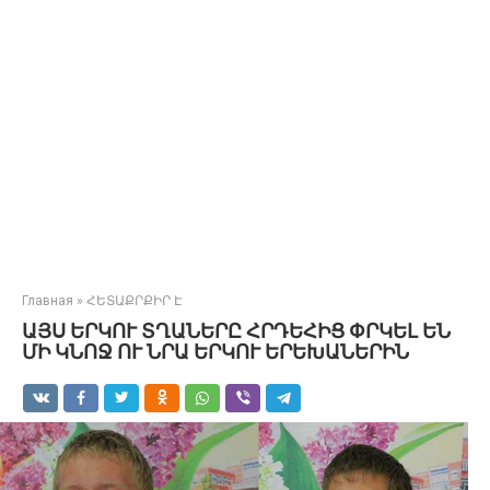
Главная
»
ՀԵՏԱՔՐՔԻՐ Է
ԱՅՍ ԵՐԿՈՒ ՏՂԱՆԵՐԸ ՀՐԴԵՀԻՑ ՓՐԿԵԼ ԵՆ
ՄԻ ԿՆՈՋ ՈՒ ՆՐԱ ԵՐԿՈՒ ԵՐԵԽԱՆԵՐԻՆ