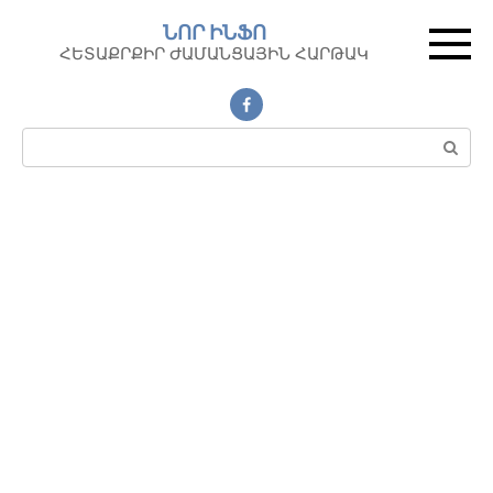
Перейти
ՆՈՐ ԻՆՖՈ
к
ՀԵՏԱՔՐՔԻՐ ԺԱՄԱՆՑԱՅԻՆ ՀԱՐԹԱԿ
контенту
Поиск: