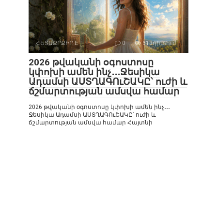
ՀԵՏԱՔՐՔԻՐ Է
0
613դիտում
2026 թվականի օգոստոսը
կփոխի ամեն ինչ․․․Ջեսիկա
Ադամսի ԱՍՏՂԱԳՈւՇԱԿԸ՝ ուժի և
ճշմարտության ամսվա համար
2026 թվականի օգոստոսը կփոխի ամեն ինչ․․․
Ջեսիկա Ադամսի ԱՍՏՂԱԳՈւՇԱԿԸ՝ ուժի և
ճշմարտության ամսվա համար Հայտնի