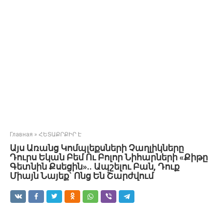
Главная
»
ՀԵՏԱՔՐՔԻՐ Է
Այս Առանց Կոմպլեքսների Չաղլիկները
Դուրս Եկան Բեմ Ու Բոլոր Նիհարների «Քիթը
Գետնին Քսեցին».. Ապշելու Բան, Դուք
Միայն Նայեք` Ոնց Են Շարժվում