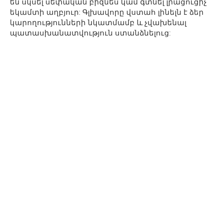
են սկսել սեփական բիզնես կամ գտնել լրացուցիչ
եկամտի աղբյուր: Գլխավորը վստահ լինելն է ձեր
կարողությունների նկատմամբ և չվախենալ
պատասխանատվություն ստանձնելուց: