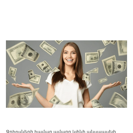
Ջրհոսների համար ամառը կլինի անսպասելի