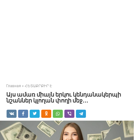
Главная
»
ՀԵՏԱՔՐՔԻՐ Է
Այս ամառ միայն երկու կենդանակերպի
նշաններ կլողան փողի մեջ․․․